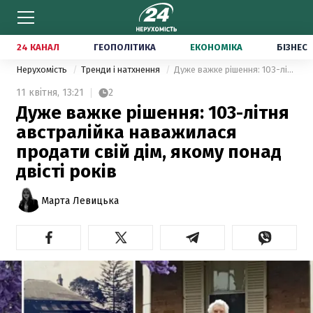
24 КАНАЛ
ГЕОПОЛІТИКА
ЕКОНОМІКА
БІЗНЕС
Нерухомість
Тренди і натхнення
Дуже важке рішення: 103-літня австралійка наважилася продати свій дім, якому понад двісті років
11 квітня,
13:21
2
Дуже важке рішення: 103-літня
австралійка наважилася
продати свій дім, якому понад
двісті років
Марта Левицька