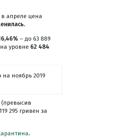
, в апреле цена
менилась.
16,46%
– до 63 889
 на уровне
62 484
 на ноябрь 2019
(превысив
119 295 гривен за
карантина
.