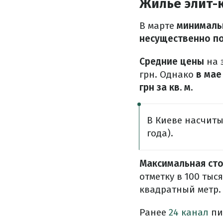
Жилье элит-
В марте
минималь
несущественно п
Средние цены
на 
грн. Однако
в мае
грн за кв. м.
В Киеве насчит
года).
Максимальная ст
отметку в 100 тыся
квадратный метр.
Ранее
24 канал
пи