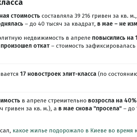
класса
ная стоимость
составляла 39 216 гривен за кв. м.
однялась
– до 40 тысяч за квадрат,
в мае – не из
элитную недвижимость в апреле
повысились на 
 произошел откат
– стоимость зафиксировалась
ывается
17 новостроек элит-класса
(по состоянию
оимость
в апреле стремительно
возросла на 40%
ч гривен за кв. м.), а
в мае снова "просела"
– до 
сал,
какое жилье подорожало в Киеве во время 