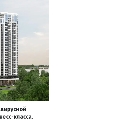
авирусной
несс-класса.