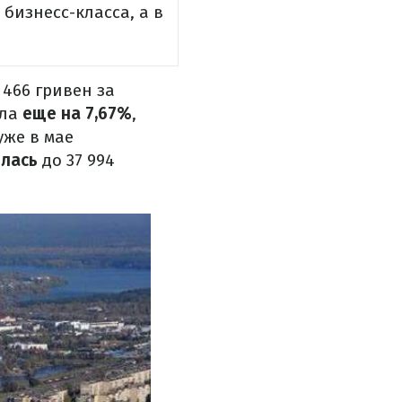
бизнесс-класса, а в
 466 гривен за
ила
еще на 7,67%
,
же в мае
илась
до 37 994