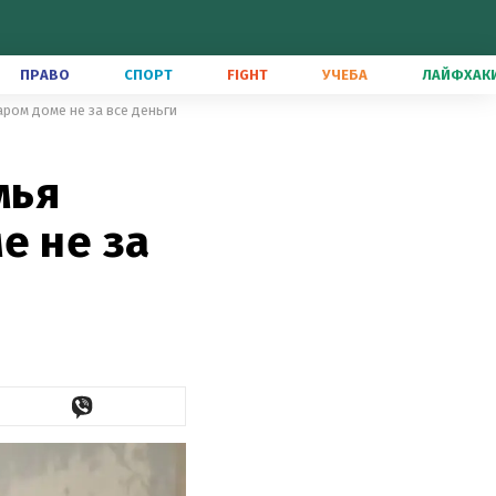
ПРАВО
СПОРТ
FIGHT
УЧЕБА
ЛАЙФХАК
аром доме не за все деньги
мья
е не за