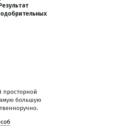
Результат
о одобрительных
й просторной
 самую большую
ственноручно.
особ