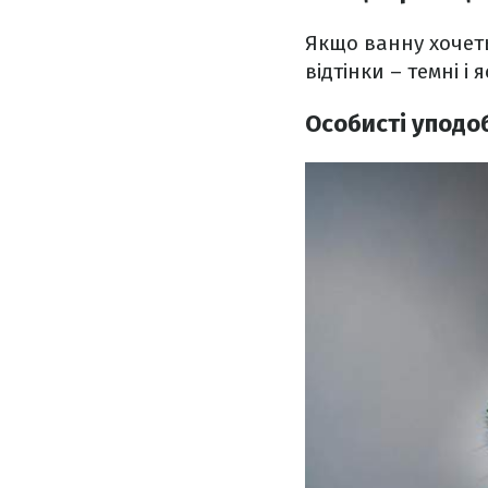
Якщо ванну хочеть
відтінки – темні 
Особисті уподо