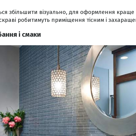
ся збільшити візуально, для оформлення краще пі
і яскраві робитимуть приміщення тісним і захаращ
бання і смаки