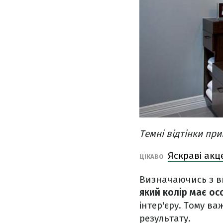
Темні відтінки пр
Яскраві акц
ЦІКАВО
Визначаючись з в
який колір має о
інтер'єру. Тому в
результату.