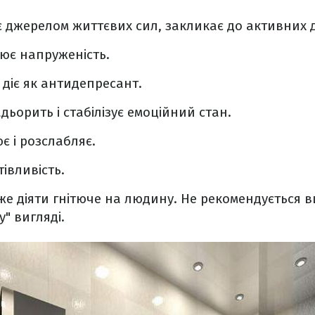
є джерелом життєвих сил, закликає до активних д
ює напруженість.
 діє як антидепресант.
дьорить і стабілізує емоційний стан.
є і розслабляє.
тівливість.
же діяти гнітюче на людину. Не рекомендується 
у" вигляді.