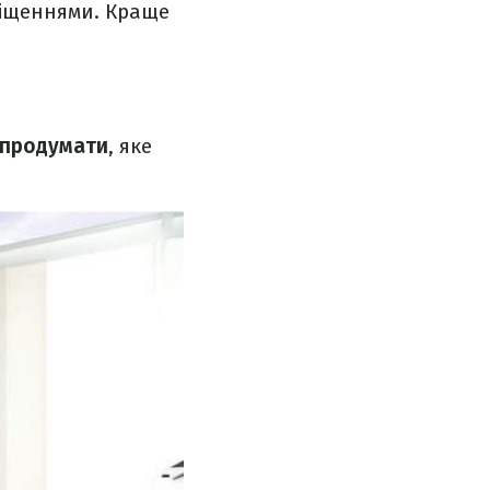
іщеннями. Краще
 продумати
, яке