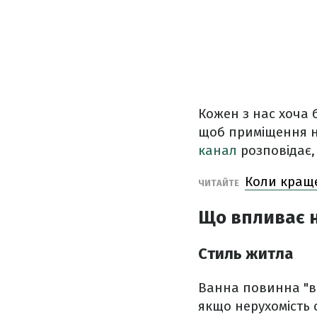
Кожен з нас хоча б
щоб приміщення н
канал
розповідає,
Коли кращ
ЧИТАЙТЕ
Що
впливає 
Стиль житла
Ванна повинна "в
якщо нерухомість 