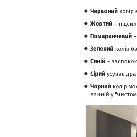
Червоний
колір 
Жовтий
– підсил
Помаранчевий
–
Зелений
колір ба
Синій
– заспокою
Сірий
усуває дра
Чорний
колір мо
ванній у "чистом