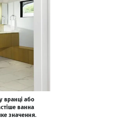
у вранці або
астіше ванна
ике значення.