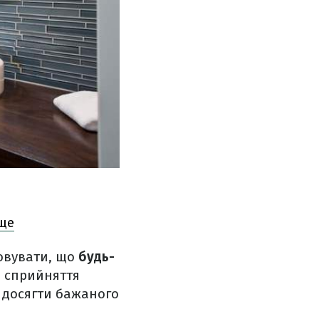
аще
ховувати, що
будь-
о сприйняття
 досягти бажаного