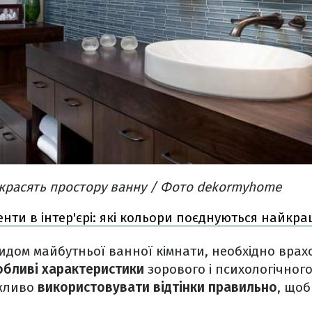
икрасять простору ванну​ / Фото dekormyhome
енти в інтер'єрі: які кольори поєднуються найкр
идом майбутньої ванної кімнати, необхідно вра
собливі характеристики
зорового і психологічног
ажливо
використовувати відтінки правильно
, щоб