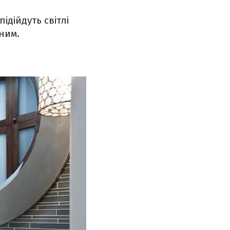
дійдуть світлі
еним.