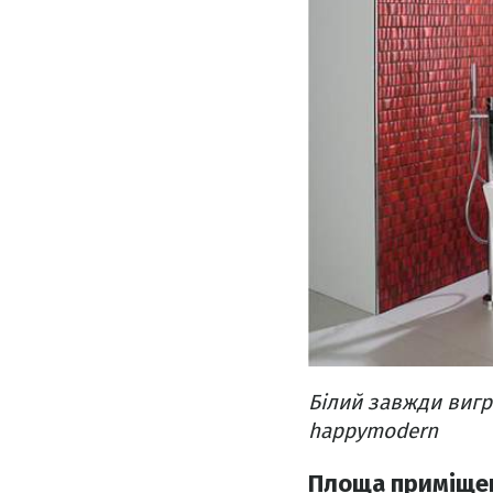
Білий завжди вигр
happymodern
Площа приміще