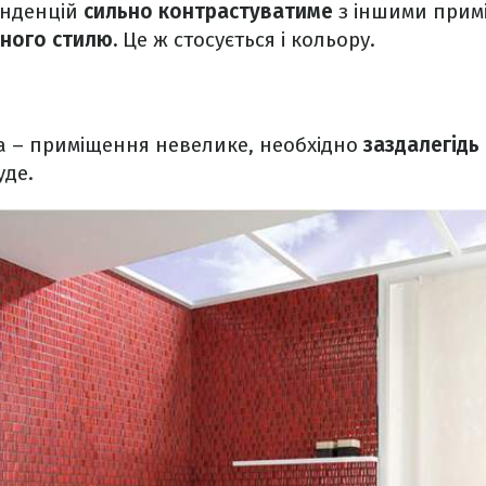
енденцій
сильно контрастуватиме
з іншими прим
ного стилю.
Це ж стосується і кольору.
а – приміщення невелике, необхідно
заздалегідь
уде.