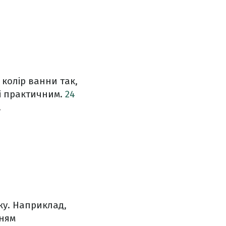
 колір ванни так,
і практичним.
24
.
ку. Наприклад,
нням