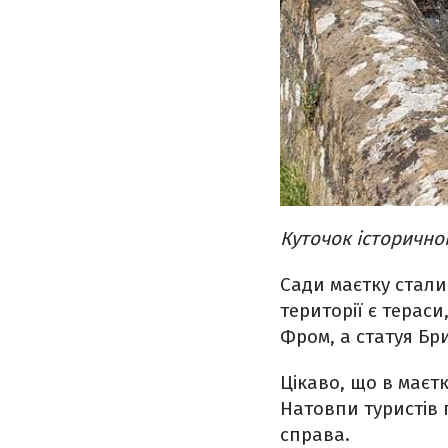
Куточок історичног
Сади маєтку стали
території є
тераси
Фром, а статуя Бри
Цікаво, що в маєт
Натовпи туристів 
справа.