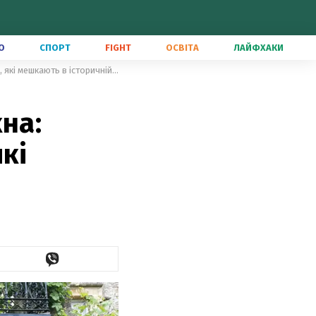
О
СПОРТ
FIGHT
ОСВІТА
ЛАЙФХАКИ
Туристи щодня заглядають у вікна: кумедна розповідь про людей, які мешкають в історичній садибі
на:
кі