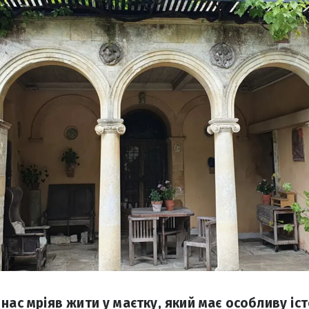
 нас мріяв жити у маєтку, який має особливу іс