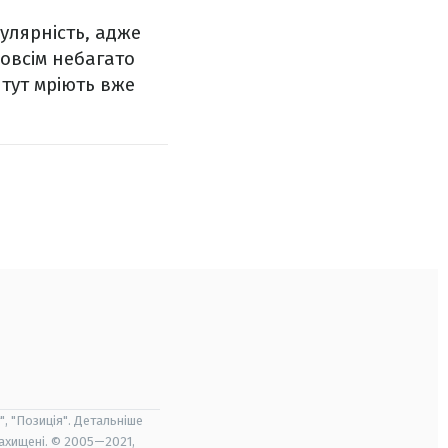
улярність, адже
овсім небагато
 тут мріють вже
", "Позиція". Детальніше
захищені. © 2005—2021,