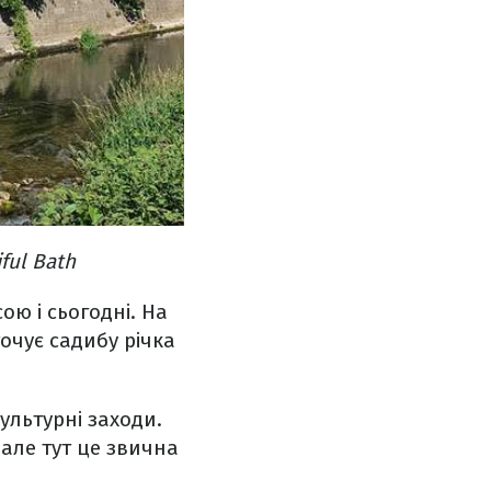
ful Bath
ою і сьогодні. На
очує садибу річка
ультурні заходи.
але тут це звична