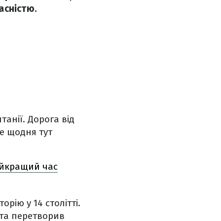
асністю.
анії. Дорога від
е щодня тут
найкращий час
рію у 14 столітті.
 та перетворив