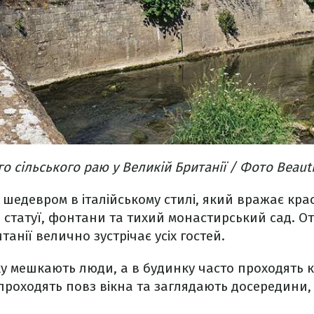
о сільського раю у Великій Британії / Фото Beauti
 шедевром в італійському стилі, який вражає крас
, статуї, фонтани та тихий монастирський сад. От
танії велично зустрічає усіх гостей.
ку мешкають люди, а в будинку часто проходять к
проходять повз вікна та заглядають досередини, 