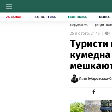
24 КАНАЛ
ГЕОПОЛІТИКА
ЕКОНОМІКА
БІЗНЕС
Нерухомість
Тренди і на
25 лютого,
21:45
2
Туристи 
кумедна 
мешкають
Лілія Імбіровська-С