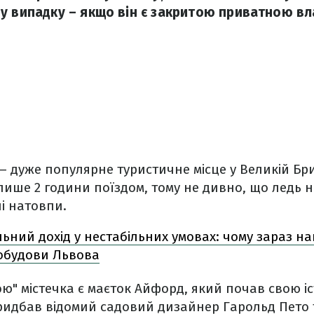
у випадку – якщо він є закритою приватною вл
 дуже популярне туристичне місце у Великій Брит
ише 2 години поїздом, тому не дивно, що ледь н
і натовпи.
льний дохід у нестабільних умовах: чому зараз 
вобудови Львова
" містечка є маєток Айфорд, який почав свою істо
придбав відомий садовий дизайнер Гарольд Пето