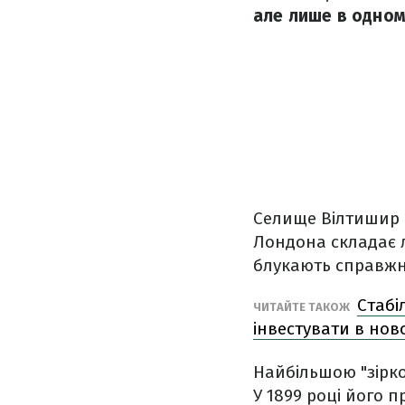
але лише в одном
Селище Вілтишир –
Лондона складає л
блукають справжн
Стабі
ЧИТАЙТЕ ТАКОЖ
інвестувати в но
Найбільшою "зіркою
У 1899 році його 