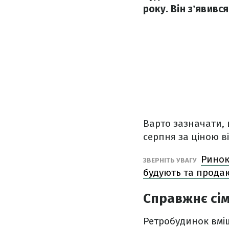
року. Він зʼявивс
Варто зазначати, 
серпня за ціною ві
Ринок
ЗВЕРНІТЬ УВАГУ
будують та прода
Справжнє сім
Ретробудинок вміщ