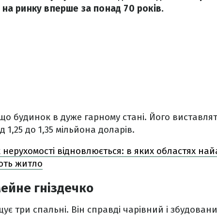
я на ринку вперше за понад 70 років.
що будинок в дуже гарному стані. Його виставлят
д 1,25 до 1,35 мільйона доларів.
 нерухомості відновлюється: в яких областях на
ють житло
ейне гніздечко
ує три спальні. Він справді чарівний і збудован