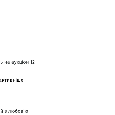
ь на аукціон 12
йактивніше
ий з любовʼю