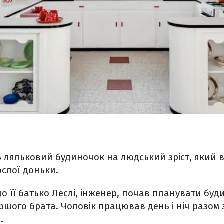
ть ляльковий будиночок на людський зріст, який
ослої доньки.
що її батько Леслі, інженер, почав планувати буд
ршого брата. Чоловік працював день і ніч разом з
.