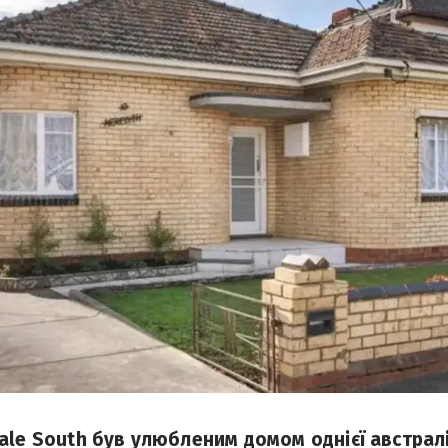
le South був улюбленим домом однієї австралій