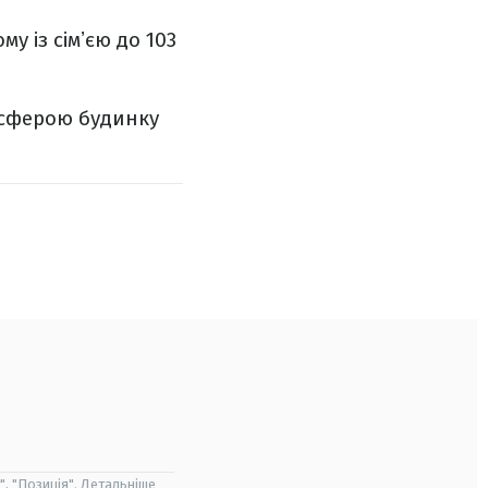
 із сімʼєю до 103
осферою будинку
", "Позиція". Детальніше