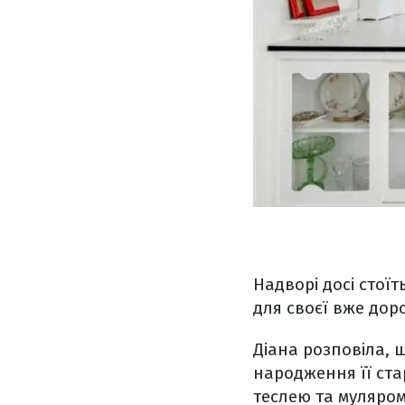
Надворі досі стої
для своєї вже дор
Діана розповіла, 
народження її ста
теслею та муляром