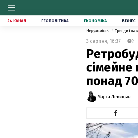
24 КАНАЛ
ГЕОПОЛІТИКА
ЕКОНОМІКА
БІЗНЕС
Нерухомість
Тренди і на
3 серпня,
16:37
2
Ретробуд
сімейне
понад 70
Марта Левицька