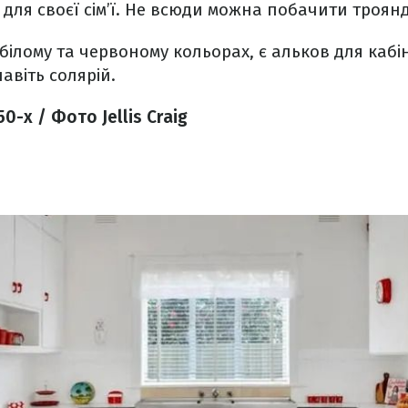
для своєї сім’ї. Не всюди можна побачити троянд
білому та червоному кольорах, є альков для кабін
навіть солярій.
50-х / Фото Jellis Craig