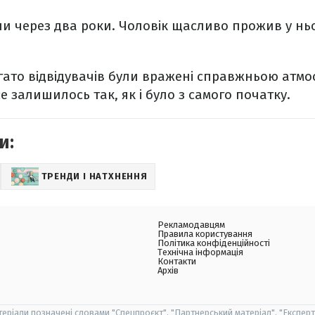
 через два роки. Чоловік щасливо прожив у ньому
агато відвідувачів були вражені справжньою атм
все залишилось так, як і було з самого початку.
и:
ТРЕНДИ І НАТХНЕННЯ
Рекламодавцям
Правила користування
Політика конфіденційності
Технічна інформація
Контакти
Архів
теріали позначені словами "Спецпроєкт", "Партнерський матеріал", "Експерт