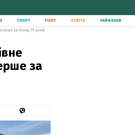
О
СПОРТ
FIGHT
ОСВІТА
ЛАЙФХАКИ
вперше за понад 70 років
івне
ерше за