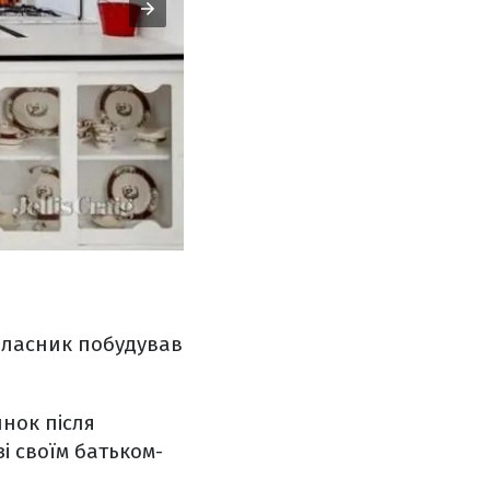
 власник побудував
инок після
і своїм батьком-