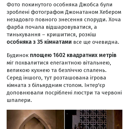
Фото покинутого особняка Джобса були
зроблені фотографом Джонатаном Хебером
незадовго повного знесення споруди. Хоча
фарба почала відшаровуватися, а
тинькування – кришитися, розкіш
особняка з 35 кімнатами
все ще очевидна.
Будинок
площею 1602 квадратних метрів
міг похвалитися елегантною вітальнею,
великою кухнею та безліччю спалень.
Серед іншого, тут розташована ігрова
кімната з більярдним столом. Інтер'єр
доповнювали посріблені люстри та червоні
шпалери.