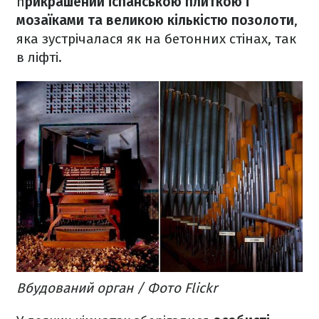
п
рикрашений іспанською плиткою і
мозаїками та великою кількістю позолоти
,
яка зустрічалася як на бетонних стінах, так
в ліфті.
Вбудований орган / Фото Flickr