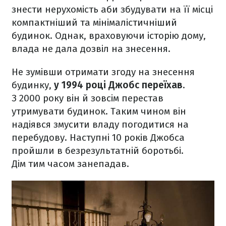
знести нерухомість аби збудувати на її місці
компактніший та мінімалістичніший
будинок. Однак, враховуючи історію дому,
влада не дала дозвіл на знесення.
Не зумівши отримати згоду на знесення
будинку,
у 1994 році Джобс переїхав
.
З 2000 року він й зовсім перестав
утримувати будинок. Таким чином він
надіявся змусити владу погодитися на
перебудову. Наступні 10 років Джобса
пройшли в безрезультатній боротьбі.
Дім тим часом занепадав.