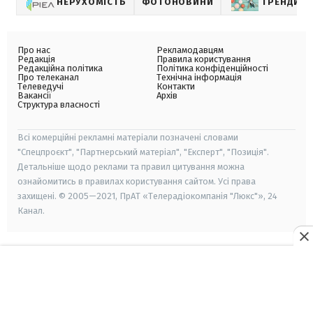
НЕРУХОМІСТЬ
ФОТОНОВИНИ
ТРЕНДИ І
Про нас
Рекламодавцям
Редакція
Правила користування
Редакційна політика
Політика конфіденційності
Про телеканал
Технічна інформація
Телеведучі
Контакти
Вакансії
Архів
Структура власності
Всі комерційні рекламні матеріали позначені словами
"Спецпроєкт", "Партнерський матеріал", "Експерт", "Позиція".
Детальніше щодо реклами та правил цитування можна
ознайомитись в правилах користування сайтом. Усі права
захищені. © 2005—2021, ПрАТ «Телерадіокомпанія "Люкс"», 24
Канал.