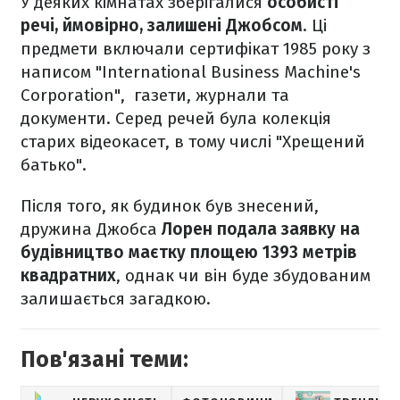
У деяких кімнатах зберігалися
особисті
речі, ймовірно, залишені Джобсом
. Ці
предмети включали сертифікат 1985 року з
написом "International Business Machine's
Corporation", газети, журнали та
документи. Серед речей була колекція
старих відеокасет, в тому числі "Хрещений
батько".
Після того, як будинок був знесений,
дружина Джобса
Лорен подала заявку на
будівництво маєтку площею 1393 метрів
квадратних
, однак чи він буде збудованим
залишається загадкою.
Пов'язані теми: