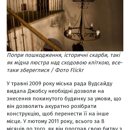
Попри пошкодження, історичні скарби, такі
як мідна люстра над сходовою кліткою, все-
таки збереглися / Фото Flickr
У травні 2009 року міська рада Вудсайду
видала Джобсу необхідні дозволи на
знесення покинутого будинку за умови, що
він дозволить акуратно розібрати
конструкцію, щоб перенести її на інше
місце. У лютому 2011 року, всього за 8
місяців до того, як він програв свою битву з