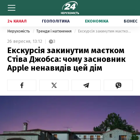
24 КАНАЛ
ГЕОПОЛІТИКА
ЕКОНОМІКА
БІЗНЕС
Нерухомість
Тренди і натхнення
Екскурсія закинутим маєтком Стіва Джобса: чому засновник Apple ненавидів цей дім
26 вересня,
13:12
3
Екскурсія закинутим маєтком
Стіва Джобса: чому засновник
Apple ненавидів цей дім