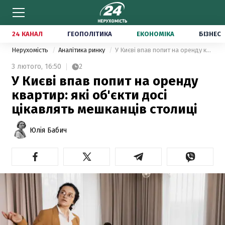
24 КАНАЛ
ГЕОПОЛІТИКА
ЕКОНОМІКА
БІЗНЕС
Нерухомість
Аналітика ринку
У Києві впав попит на оренду квартир: які об'єкти досі цікавлять мешканців столиці
3 лютого,
16:50
2
У Києві впав попит на оренду
квартир: які об'єкти досі
цікавлять мешканців столиці
Юлія Бабич