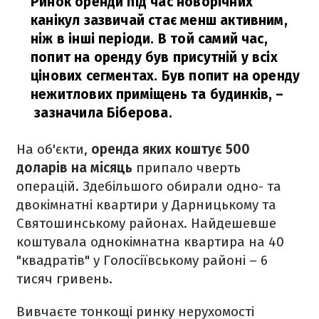
Ринок оренди під час новорічних
канікул зазвичай стає менш активним,
ніж в інші періоди. В той самий час,
попит на оренду був присутній у всіх
цінових сегментах. Був попит на оренду
нежитлових приміщень та будинків,
–
зазначила Біберова.
На об'єкти,
оренда яких коштує 500
доларів на місяць
припало чверть
операцій. Здебільшого обирали одно- та
двокімнатні квартири у Дарницькому та
Святошинському районах. Найдешевше
коштувала однокімнатна квартира на 40
"квадратів" у Голосіївському районі – 6
тисяч гривень.
Вивчаєте тонкощі ринку нерухомості