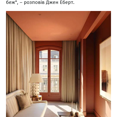
беж", – розповів Джен Еберт.