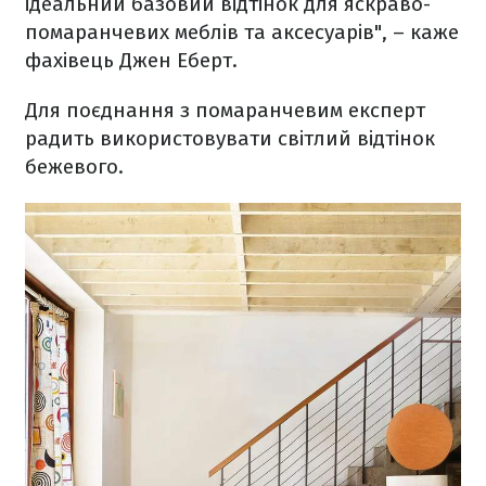
ідеальний базовий відтінок для яскраво-
помаранчевих меблів та аксесуарів", – каже
фахівець Джен Еберт.
Для поєднання з помаранчевим експерт
радить використовувати світлий відтінок
бежевого.