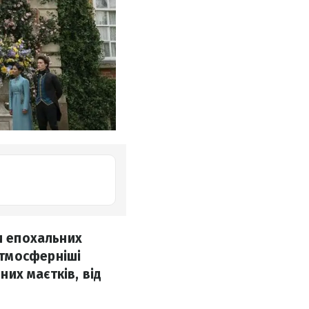
и епохальних
атмосферніші
них маєтків, від