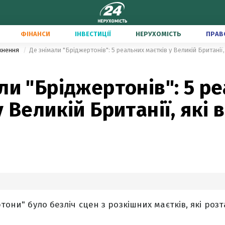
ФІНАНСИ
ІНВЕСТИЦІЇ
НЕРУХОМІСТЬ
ПРАВ
тхнення
Де знімали "Бріджертонів": 5 реальних маєтків у Великій Британії, 
ли "Бріджертонів": 5 р
у Великій Британії, які 
ртони" було безліч сцен з розкішних маєтків, які роз