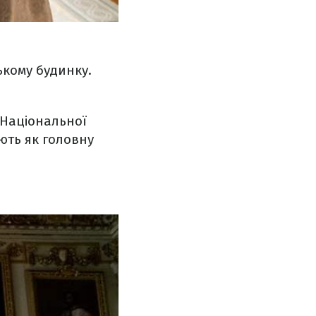
ькому будинку.
 Національної
ють як головну