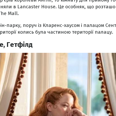
зняли в Lancaster House. Це особняк, що розташ
he Mall.
рін-парку, поруч із Кларенс-хаусом і палацом Сен
риторії колись була частиною території палацу.
e, Гетфілд