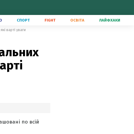
О
СПОРТ
FIGHT
ОСВІТА
ЛАЙФХАКИ
які варті уваги
еальних
варті
ташовані по всій