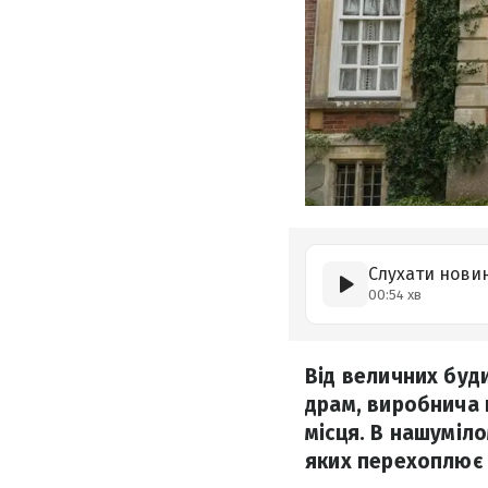
Слухати нови
00:54 хв
Від величних буд
драм, виробнича 
місця. В нашуміло
яких перехоплює 