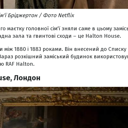
ім'ї Бріджертон / Фото Netflix
о маєтку головної сім'ї зняли саме в цьому заміс
дна зала та гвинтові сходи – це Halton House.
 між 1880 і 1883 роками. Він внесений до Списку
Зараз розкішний заміський будинок використову
ю RAF Halton.
use, Лондон