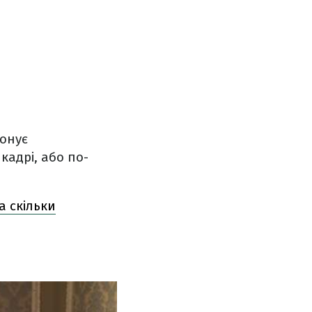
онує
кадрі, або по-
а скільки