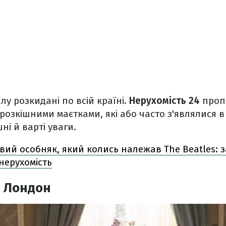
лу розкидані по всій країні.
Нерухомість 24
проп
розкішними маєтками, які або часто з'являлися в 
ні й варті уваги.
вий особняк, який колись належав The Beatles: з
нерухомість
, Лондон