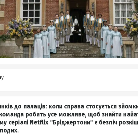
ну
инків до палаців: коли справа стосується зйомк
команда робить усе можливе, щоб знайти най
му серіалі Netflix "Бріджертони" є безліч розкіш
подих.