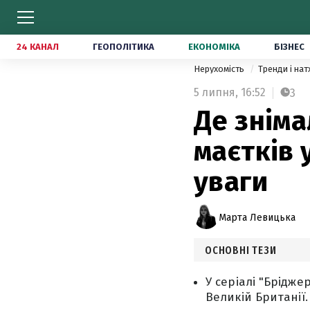
24 КАНАЛ
ГЕОПОЛІТИКА
ЕКОНОМІКА
БІЗНЕС
Нерухомість
Тренди і на
5 липня,
16:52
3
Де зніма
маєтків 
уваги
Марта Левицька
ОСНОВНІ ТЕЗИ
У серіалі "Брідже
Великій Британії.