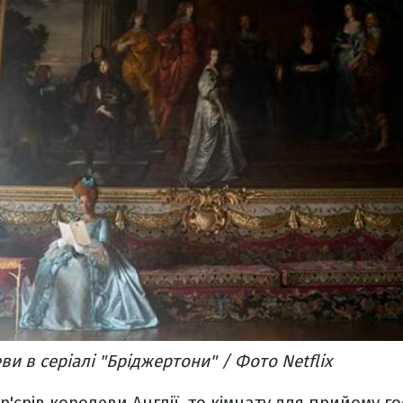
и в серіалі "Бріджертони" / Фото Netflix
р'єрів королеви Англії, то кімнату для прийому го