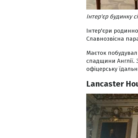
Інтер'єр будинку с
Інтер'єри родинног
Славнозвісна пара
Маєток побудували
спадщини Англії. 
офіцерську їдальн
Lancaster Ho