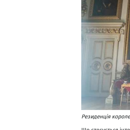
Резиденція королев
Що стосується інте