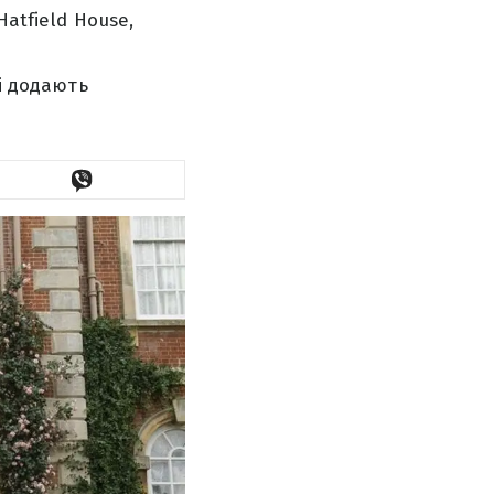
atfield House,
кі додають