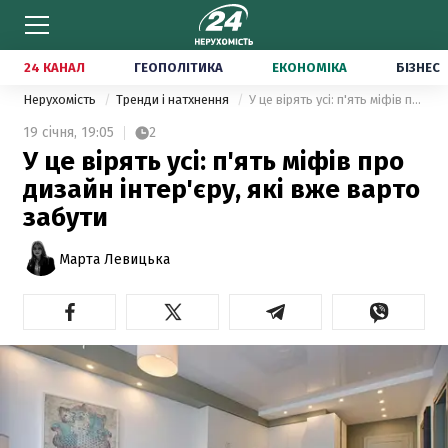
24 КАНАЛ
ГЕОПОЛІТИКА
ЕКОНОМІКА
БІЗНЕС
Нерухомість
Тренди і натхнення
У це вірять усі: п'ять міфів про дизайн інтер'єру, які вже варто забути
19 січня,
19:05
2
У це вірять усі: п'ять міфів про
дизайн інтер'єру, які вже варто
забути
Марта Левицька