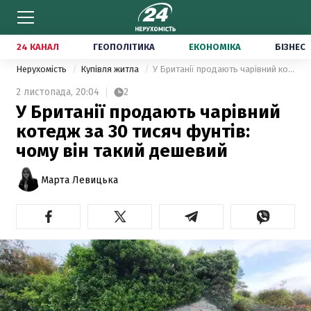
24 КАНАЛ
ГЕОПОЛІТИКА
ЕКОНОМІКА
БІЗНЕС
Нерухомість
Купівля житла
У Британії продають чарівний котедж за 30 тисяч фунтів: чому він такий дешевий
2 листопада,
20:04
2
У Британії продають чарівний
котедж за 30 тисяч фунтів:
чому він такий дешевий
Марта Левицька