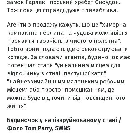
замок Гарлек і гірський хребет Сноудон.
Тож локація справді дуже приваблива.
Агенти з продажу кажуть, що це "химерна,
компактна перлина та чудова можливість
проявити творчість із чистого полотна".
Тобто вони подають ідею реконструювати
котедж. За словами агентів, будиночок має
потенціал стати "унікальним місцем для
відпочинку в стилі "пастушої хати",
"найнезвичайнішим маленьким робочим
місцем" або просто "помешканням, де
можна буде відпочити від повсякденного
життя".
Будиночок у напівзруйнованому стані /
Фото Tom Parry, SWNS