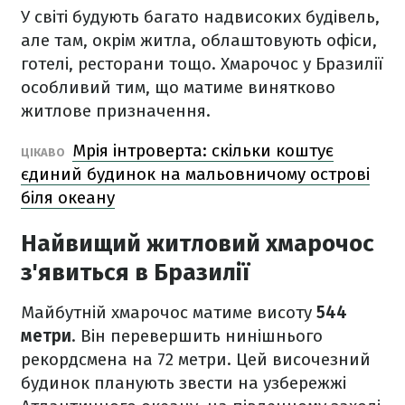
У світі будують багато надвисоких будівель,
але там, окрім житла, облаштовують офіси,
готелі, ресторани тощо. Хмарочос у Бразилії
особливий тим, що матиме винятково
житлове призначення.
Мрія інтроверта: скільки коштує
ЦІКАВО
єдиний будинок на мальовничому острові
біля океану
Найвищий житловий хмарочос
з'явиться в Бразилії
Майбутній хмарочос матиме висоту
544
метри
. Він перевершить нинішнього
рекордсмена на 72 метри. Цей височезний
будинок планують звести на узбережжі