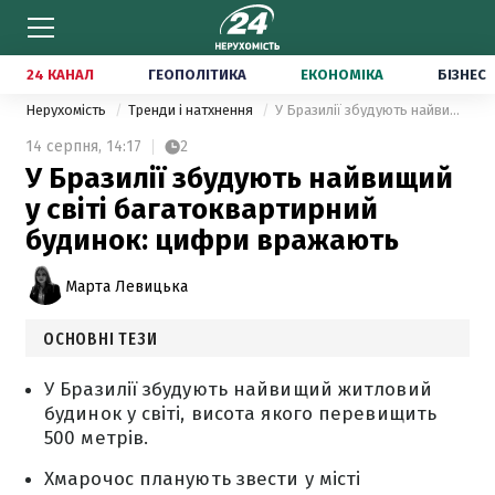
24 КАНАЛ
ГЕОПОЛІТИКА
ЕКОНОМІКА
БІЗНЕС
Нерухомість
Тренди і натхнення
У Бразилії збудують найвищий у світі багатоквартирний будинок: цифри вражають
14 серпня,
14:17
2
У Бразилії збудують найвищий
у світі багатоквартирний
будинок: цифри вражають
Марта Левицька
ОСНОВНІ ТЕЗИ
У Бразилії збудують найвищий житловий
будинок у світі, висота якого перевищить
500 метрів.
Хмарочос планують звести у місті