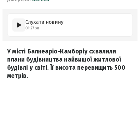
Слухати новину
01:27 хв
У місті Балнеаріо-Камборіу схвалили
плани будівництва найвищої житлової
будівлі у світі. Її висота перевищить 500
метрів.