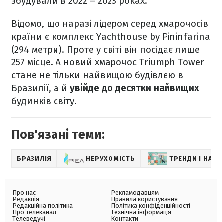
збудували в 2022 – 2023 роках.
Відомо, що наразі лідером серед хмарочосів
країни є комплекс Yachthouse by Pininfarina
(294 метри). Проте у світі він посідає лише
257 місце. А новий хмарочос Triumph Tower
стане не тільки найвищою будівлею в
Бразилії, а й
увійде до десятки найвищих
будинків світу.
Пов'язані теми:
БРАЗИЛІЯ
НЕРУХОМІСТЬ
ТРЕНДИ І НАТ
Про нас
Рекламодавцям
Редакція
Правила користування
Редакційна політика
Політика конфіденційності
Про телеканал
Технічна інформація
Телеведучі
Контакти