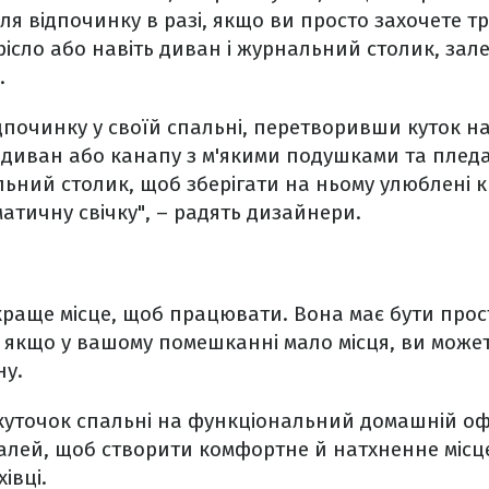
для відпочинку в разі, якщо ви просто захочете т
ісло або навіть диван і журнальний столик, зале
.
ідпочинку у своїй спальні, перетворивши куток на
 диван або канапу з м'якими подушками та плед
ний столик, щоб зберігати на ньому улюблені к
атичну свічку", – радять дизайнери.
краще місце, щоб працювати. Вона має бути прос
е якщо у вашому помешканні мало місця, ви може
ну.
 куточок спальні на функціональний домашній офі
лей, щоб створити комфортне й натхненне місце
івці.