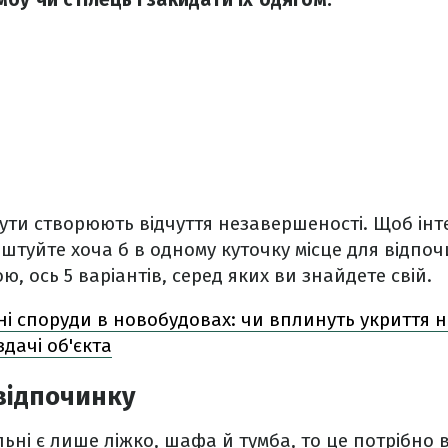
кути створюють відчуття незавершеності. Щоб інт
штуйте хоча б в одному куточку місце для відпо
, ось 5 варіантів, серед яких ви знайдете свій.
ні споруди в новобудовах: чи вплинуть укриття н
здачі об'єкта
відпочинку
льні є лише ліжко, шафа й тумба, то це потрібно