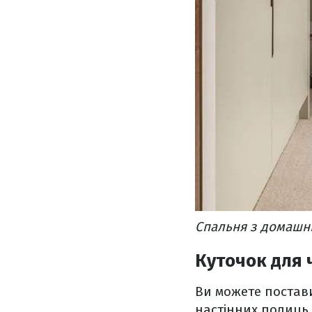
Спальня з домашні
Куточок для 
Ви можете постав
настінних полиць.