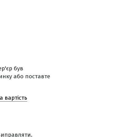
ер'єр був
чинку або поставте
а вартість
 виправляти.