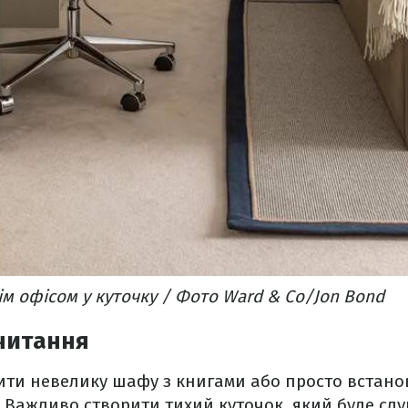
м офісом у куточку / Фото Ward & Co/Jon Bond
читання
ити невелику шафу з книгами або просто встано
 Важливо створити тихий куточок, який буде слу