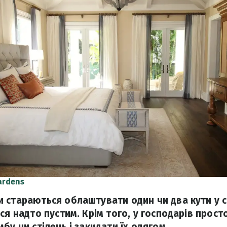
ardens
 стараються облаштувати один чи два кути у с
ся надто пустим. Крім того, у господарів прост
бу чи стілець і закидати їх одягом.