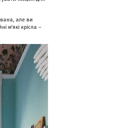
ивана, але ви
і м'які крісла –