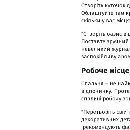
Створіть куточок 
Облаштуйте там кр
скільки у вас місця
"Створіть оазис в
Поставте зручний
невеликий журналь
заспокійливу аром
Робоче місце
Спальня – не най
відпочинку. Прот
спальні робочу зо
"Перетворіть свій
декоративних дета
рекомендують фах