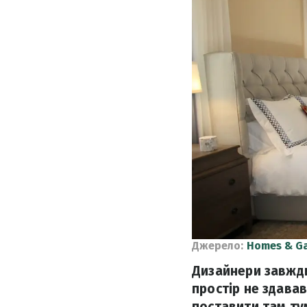
Джерело:
Homes & G
Дизайнери завжди
простір не здавав
поставити там тум