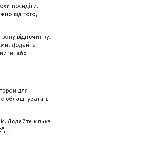
рохи посидіти.
жно від того,
 зону відпочинку.
ами. Додайте
ниги, або
тором для
те облаштувати в
с. Додайте кілька
", –