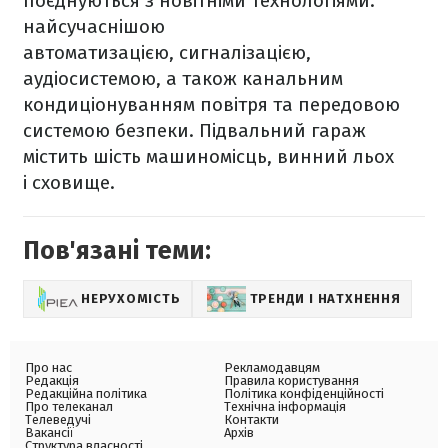
поєднуються з новітніми технологіями:
найсучаснішою
автоматизацією, сигналізацією,
аудіосистемою, а також канальним
кондиціонуванням повітря та передовою
системою безпеки. Підвальний гараж
містить шість машиномісць, винний льох
і сховище.
Пов'язані теми:
НЕРУХОМІСТЬ
ТРЕНДИ І НАТХНЕННЯ
Про нас
Рекламодавцям
Редакція
Правила користування
Редакційна політика
Політика конфіденційності
Про телеканал
Технічна інформація
Телеведучі
Контакти
Вакансії
Архів
Структура власності