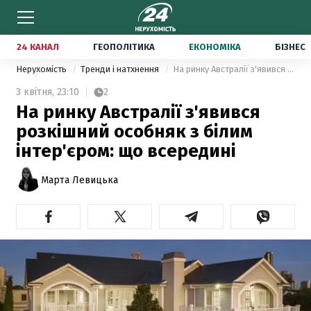
24 КАНАЛ
ГЕОПОЛІТИКА
ЕКОНОМІКА
БІЗНЕС
Нерухомість
Тренди і натхнення
На ринку Австралії з'явився розкішний особняк з білим інтер'єром: що всередині
3 квітня,
23:10
2
На ринку Австралії з'явився
розкішний особняк з білим
інтер'єром: що всередині
Марта Левицька