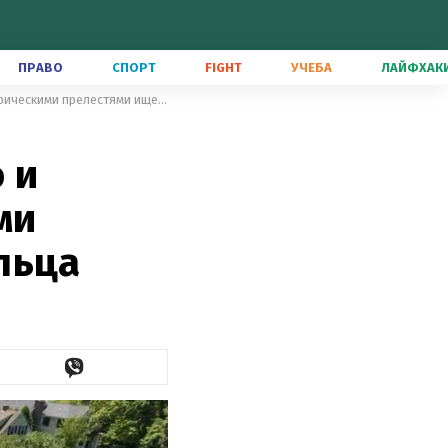
ПРАВО
СПОРТ
FIGHT
УЧЕБА
ЛАЙФХАК
Идеальное сочетание прошлого и настоящего: дом с историческими прелестями ищет нового владельца
 и
ми
льца