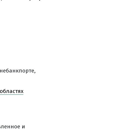
небанкпорте,
областях
вленное и