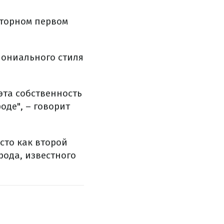
сторном первом
лониального стиля
эта собственность
оде", – говорит
сто как второй
рода, известного