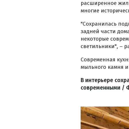
расширенное жиль
многие историчес
"Сохранилась под
задней части дом
некоторые соврем
светильники", – р
Современная кухн
мыльного камня и
В интерьере сохр
современными / Ф