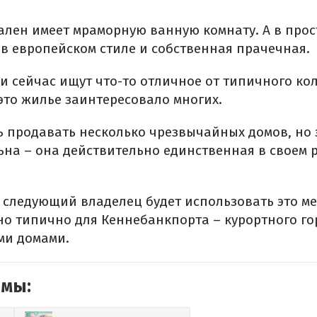
пален имеет мраморную ванную комнату. А в про
 в европейском стиле и собственная прачечная.
и сейчас ищут что-то отличное от типичного ко
это жилье заинтересовало многих.
ь продавать несколько чрезвычайных домов, но 
на – она действительно единственная в своем р
о следующий владелец будет использовать это ме
но типично для Кеннебанкпорта – курортного го
ми домами.
емы: