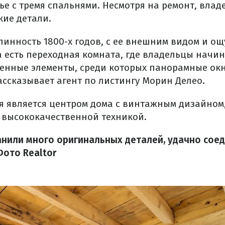
е с тремя спальнями. Несмотря на ремонт, вла
кие детали.
линность 1800-х годов, с ее внешним видом и о
а есть переходная комната, где владельцы начи
енные элементы, среди которых панорамные ок
ассказывает агент по листингу Морин Делео.
я является центром дома с винтажным дизайном
 высококачественной техникой.
анили много оригинальных деталей, удачно соед
ото Realtor