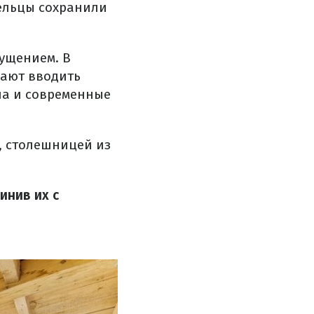
дельцы сохранили
щущением. В
нают вводить
на и современные
, столешницей из
инив их с