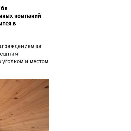
ебя
умных компаний
ится в
награждением за
внешним
 уголком и местом