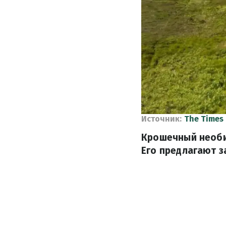
Источник:
The Times
Крошечный необи
Его предлагают з