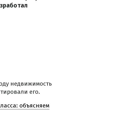
азработал
году недвижимость
тировали его.
ласса: объясняем