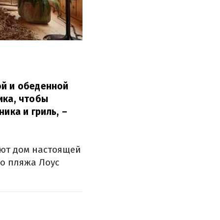
ой и обеденной
ика, чтобы
ника и гриль,
–
ают дом настоящей
до пляжа Лоус