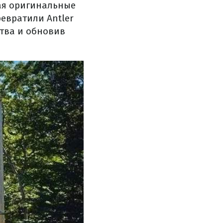
ая оригинальные
евратили Antler
ства и обновив