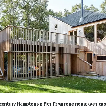
entury Hamptons в Ист-Гэмптоне поражает сво