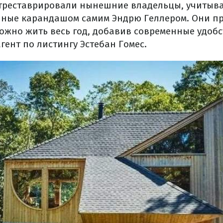
отреставрировали нынешние владельцы, учитыв
ные карандашом самим Эндрю Геллером. Они пр
можно жить весь год, добавив современные удоб
агент по листингу Эстебан Гомес.