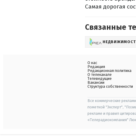
Самая дорогая сос
Связанные т
НЕДВИЖИМОСТ
О нас
Редакция
Редакционная политика
О телеканале
Телеведущие
Вакансии
Структура собственности
Все коммерческие рекламн
пометкой "Эксперт", "Поз
рекламе и правил цитиров
«Телерадиокомпания" Люкс