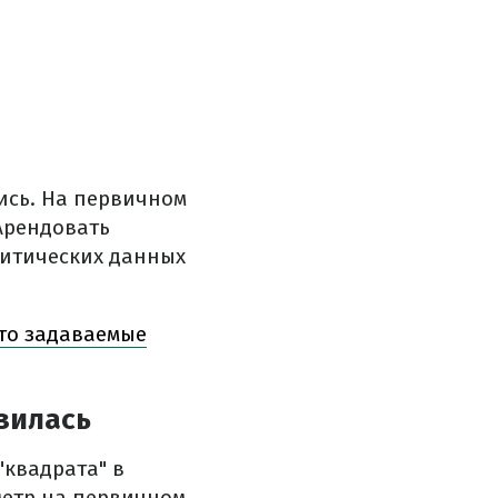
ись. На первичном
Арендовать
итических данных
сто задаваемые
зилась
"квадрата" в
метр на первичном