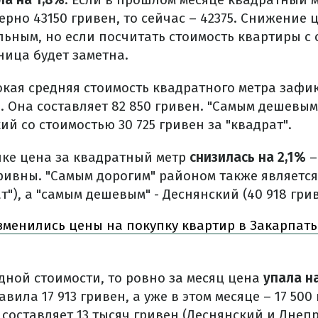
рно 43150 гривен, то сейчас – 42375. Снижение 
льным, но если посчитать стоимость квартиры с
ница будет заметна.
окая средняя стоимость квадратного метра зафи
. Она составляет 82 850 гривен. "Самым дешевы
ий со стоимостью 30 725 гривен за "квадрат".
ке цена за квадратный метр
снизилась на 2,1%
–
гривны. "Самым дорогим" районом также является
т"), а "самым дешевым" - Деснянский (40 918 грив
зменились цены на покупку квартир в Закарпать
дной стоимости, то ровно за месяц цена
упала на
авила 17 913 гривен, а уже в этом месяце – 17 50
 составляет 13 тысяч гривен (Деснянский и Днеп