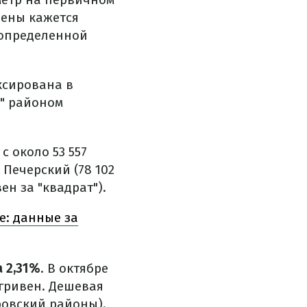
цены кажется
 определенной
ксирована в
м" районом
 с около 53 557
 Печерский (78 102
ен за "квадрат").
е: данные за
 2,31%
. В октябре
0 гривен. Дешевая
ровский районы).