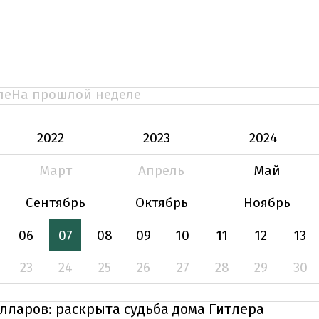
ле
На прошлой неделе
2022
2023
2024
Март
Апрель
Май
Сентябрь
Октябрь
Ноябрь
06
07
08
09
10
11
12
13
23
24
25
26
27
28
29
30
олларов: раскрыта судьба дома Гитлера