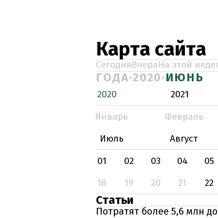
Карта сайта
Сегодня
Вчера
На этой неде
ГОДА
2020
ИЮНЬ
2020
2021
Январь
Февраль
Июль
Август
01
02
03
04
05
18
19
20
21
22
Статьи
Потратят более 5,6 млн д