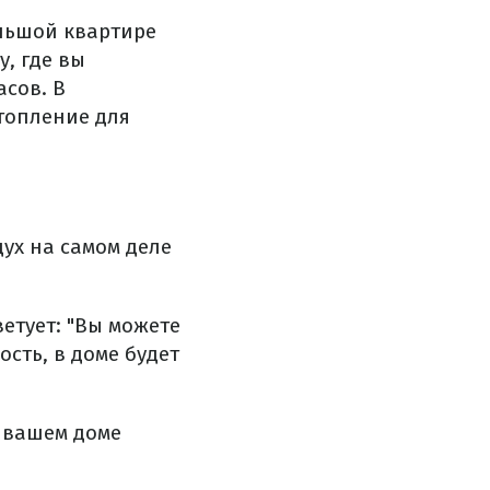
ольшой квартире
, где вы
асов. В
топление для
дух на самом деле
етует: "Вы можете
сть, в доме будет
в вашем доме