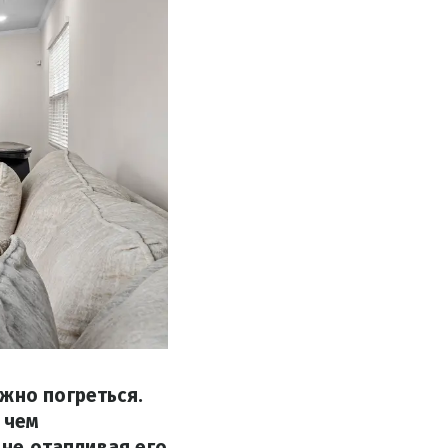
жно погреться.
 чем
 не отапливая его