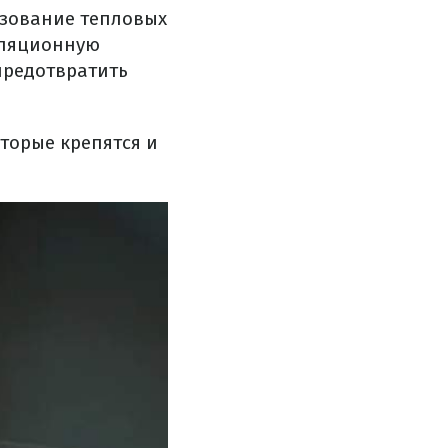
ьзование тепловых
золяционную
предотвратить
торые крепятся и