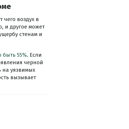
оме
 чего воздух в
, и другое может
ущербу стенам и
 быть 55%
. Если
оявления черной
ь на уязвимых
ость вызывает