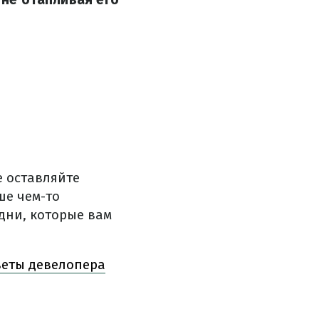
е оставляйте
ше чем-то
дни, которые вам
веты девелопера