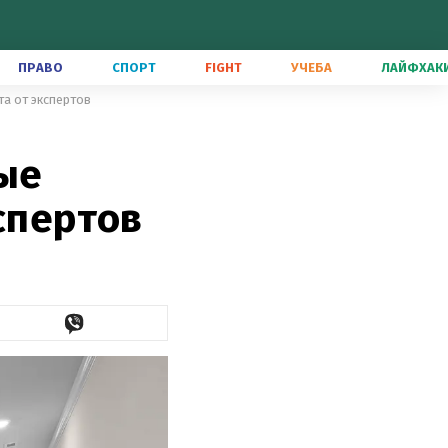
ПРАВО
СПОРТ
FIGHT
УЧЕБА
ЛАЙФХАК
та от экспертов
мые
спертов