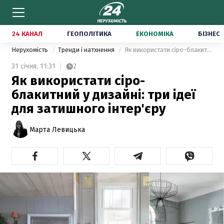
24 КАНАЛ
ГЕОПОЛІТИКА
ЕКОНОМІКА
БІЗНЕС
Нерухомість
Тренди і натхнення
Як використати сіро-блакитний у дизайні: три ідеї для затишного інтер'єру
31 січня,
11:31
2
Як використати сіро-
блакитний у дизайні: три ідеї
для затишного інтер'єру
Марта Левицька