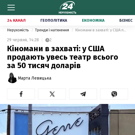
24 КАНАЛ
ГЕОПОЛІТИКА
ЕКОНОМІКА
БІЗНЕС
Нерухомість
Тренди і натхнення
Кіномани в захваті: у США продають увесь театр всього за 50 тисяч доларів
29 червня,
14:28
2
Кіномани в захваті: у США
продають увесь театр всього
за 50 тисяч доларів
Марта Левицька