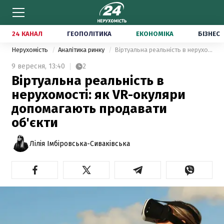
24 КАНАЛ
ГЕОПОЛІТИКА
ЕКОНОМІКА
БІЗНЕС
Нерухомість
Аналітика ринку
Віртуальна реальність в нерухомості: як VR-окуляри допомагають продавати об'єкти
9 вересня,
13:40
2
Віртуальна реальність в
нерухомості: як VR-окуляри
допомагають продавати
об'єкти
Лілія Імбіровська-Сиваківська