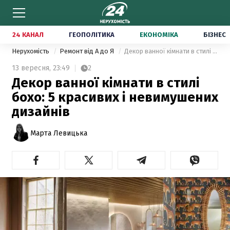
24 КАНАЛ
ГЕОПОЛІТИКА
ЕКОНОМІКА
БІЗНЕС
Нерухомість
Ремонт від А до Я
Декор ванної кімнати в стилі бохо: 5 красивих і невимушених дизайнів
13 вересня,
23:49
2
Декор ванної кімнати в стилі
бохо: 5 красивих і невимушених
дизайнів
Марта Левицька