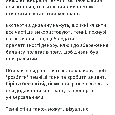
Якщо ви вибрали темний відтінок фарби
для вітальні, то світліший диван може
створити елегантний контраст.
Експерти з дизайну кажуть, що їхні клієнти
все частіше використовують темні, похмурі
відтінки для стін, щоб додати
драматичності декору. Ключ до збереження
балансу полягає в тому, щоб диван був
нейтральним.
Обирайте сидіння світлішого кольору, щоб
"розбити" темніші тони та зробити акцент.
Сірі та бежеві відтінки
найкраще підходять
для додавання контрасту в простір і є
універсальними.
Темні стіни також можуть візуально