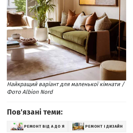
Найкращий варіант для маленької кімнати /
Фото Albion Nord
Пов'язані теми:
РЕМОНТ ВІД А ДО Я
РЕМОНТ І ДИЗАЙН
Ф