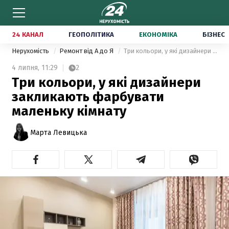
24 КАНАЛ
ГЕОПОЛІТИКА
ЕКОНОМІКА
БІЗНЕС
Нерухомість
Ремонт від А до Я
Три кольори, у які дизайнери закликають фарбувати маленьку кімнату
4 липня,
11:29
2
Три кольори, у які дизайнери
закликають фарбувати
маленьку кімнату
Марта Левицька