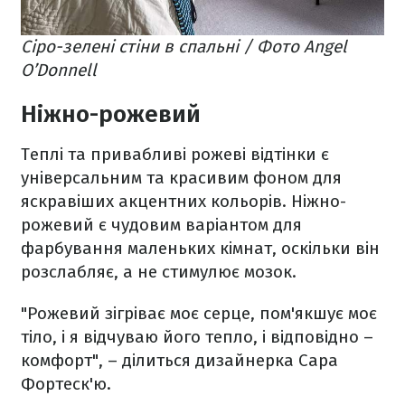
Сіро-зелені стіни в спальні / Фото Angel
O’Donnell
Ніжно-рожевий
Теплі та привабливі рожеві відтінки є
універсальним та красивим фоном для
яскравіших акцентних кольорів. Ніжно-
рожевий є чудовим варіантом для
фарбування маленьких кімнат, оскільки він
розслабляє, а не стимулює мозок.
"Рожевий зігріває моє серце, пом'якшує моє
тіло, і я відчуваю його тепло, і відповідно –
комфорт", – ділиться дизайнерка Сара
Фортеск'ю.