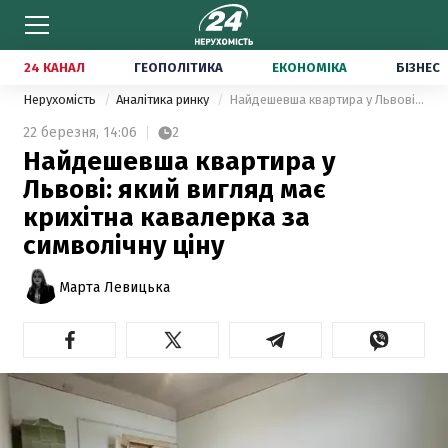
24 КАНАЛ
ГЕОПОЛІТИКА
ЕКОНОМІКА
БІЗНЕС
Нерухомість
Аналітика ринку
Найдешевша квартира у Львові: який вигляд має крихітна кавалерка за символічну ціну
22 березня,
14:06
2
Найдешевша квартира у
Львові: який вигляд має
крихітна кавалерка за
символічну ціну
Марта Левицька