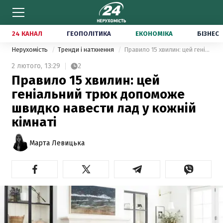
24 КАНАЛ
ГЕОПОЛІТИКА
ЕКОНОМІКА
БІЗНЕС
Нерухомість
Тренди і натхнення
Правило 15 хвилин: цей геніальний трюк допоможе швидко навести лад у кожній кімнаті
2 лютого,
13:29
2
Правило 15 хвилин: цей
геніальний трюк допоможе
швидко навести лад у кожній
кімнаті
Марта Левицька