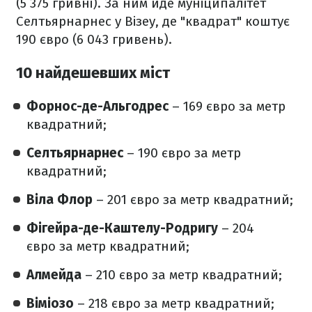
(5 375 гривні). За ним йде муніципалітет
Селтьярнарнес у Візеу, де "квадрат" коштує
190 євро (6 043 гривень).
10 найдешевших міст
Форнос-де-Альгодрес
– 169 євро за метр
квадратний;
Селтьярнарнес
– 190 євро за метр
квадратний;
Віла Флор
– 201 євро за метр квадратний;
Фігейра-де-Каштелу-Родригу
– 204
євро за метр квадратний;
Алмейда
– 210 євро за метр квадратний;
Віміозо
– 218 євро за метр квадратний;