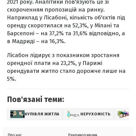
2021 року. Аналітики пов'язують це зі
скороченням пропозицій на ринку.
Наприклад у Лісабоні, кількість об'єктів під
оренду скоротилася на 52,3%, у Мілані та
Барселоні – на 37,2% та 31,6% відповідно, а
в Мадриді – на 16,3%.
Лісабон лідирує з показником зростання
орендної плати на 23,2%, у Парижі
орендувати житло стало дорожче лише на
5%.
Пов'язані теми:
КУПІВЛЯ ЖИТЛА
НЕРУХОМІСТЬ
А
Про нас
Рекламодавцям