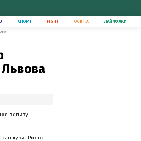
О
СПОРТ
FIGHT
ОСВІТА
ЛАЙФХАКИ
вова
р
у Львова
ння попиту.
 канікули. Ринок