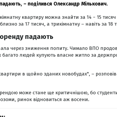
 падають,
– поділився Олександр Мількович.
кімнатну квартиру можна знайти за 14 − 15 тисяч
лизно за 17 тисяч, а трикімнатну – навіть за 18 
 оренду падають
ала через зниження попиту. Чимало ВПО продо
ж багато людей купують власне житло за держпр
.
квартири в щойно зданих новобудах", – розпові
 орендою може стане ще критичнішою, бо студент
нозоми, ринок відновиться аж восени.