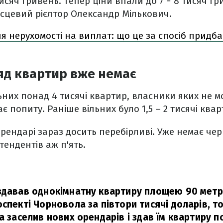
исяч гривень. Тепер ціни впали до 7 − 8 тисяч гр
ісцевий рієлтор Олександр Мількович.
ля нерухомості на виплат: що це за спосіб придб
яд квартир вже немає
льних понад 4 тисячі квартир, власники яких не 
є попиту. Раніше вільних було 1,5 – 2 тисячі квар
орендарі зараз досить перебірливі. Уже немає чер
тендентів аж п'ять.
здавав однокімнатну квартиру площею 90 метр
спекті Чорновола за півтори тисячі доларів, то
а заселив нових орендарів і здав їм квартиру п