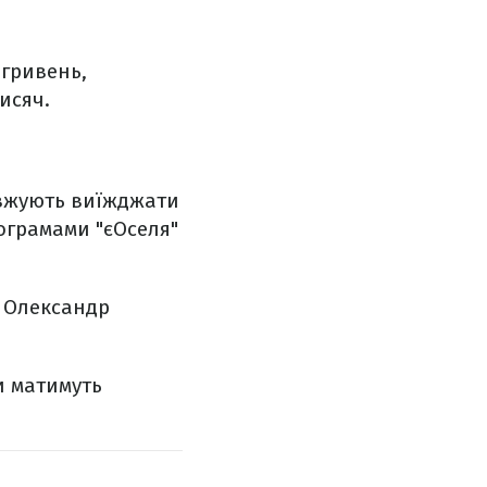
 гривень,
тисяч.
вжують виїжджати
ограмами "єОселя"
в Олександр
и матимуть