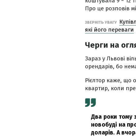
коштувала 9 − 12 т
Про це розповів м
Купів
ЗВЕРНІТЬ УВАГУ
які його переваги
Черги на огл
Зараз у Львові ві
орендарів, бо нема
Рієлтор каже, що 
квартир, коли пре
Два роки тому 
новобуді на про
доларів. А вчор