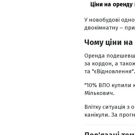
Ціни на оренду
У новобудові одно
двокімнатну – приб
Чому ціни на
Оренда подешевш
за кордон, а тако
та "єВідновлення"
"10% ВПО купили 
Мількович.
Влітку ситуація з
канікули. За прог