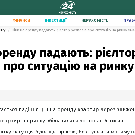
ФІНАНСИ
ІНВЕСТИЦІЇ
НЕРУХОМІСТЬ
ПРАВ
инку
Ціни на оренду падають: рієлтор розповів про ситуацію на ринку Ль
оренду падають: рієлто
 про ситуацію на ринк
ігається падіння цін на оренду квартир через зниже
 квартир на ринку збільшилася до понад 4 тисяч.
літку ситуація буде ще гіршою, бо студенти матимуть