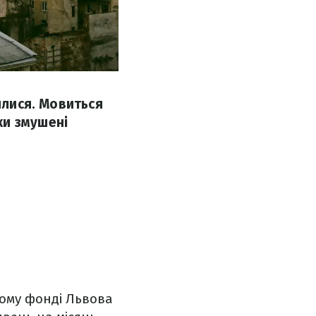
илися. Мовиться
ки змушені
вому фонді Львова