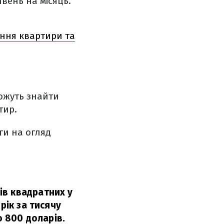
ивень на місяць.
ання квартири та
можуть знайти
тир.
ги на огляд
ів квадратних у
рік за тисячу
о 800 доларів.