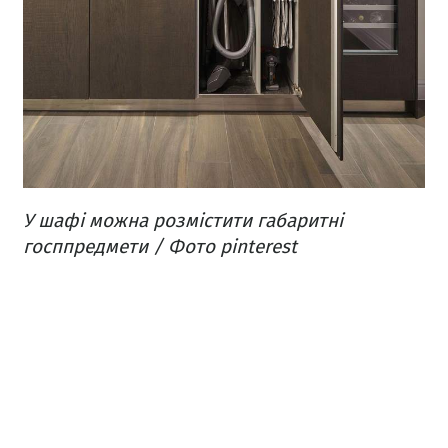
У шафі можна розмістити габаритні
госппредмети / Фото pinterest