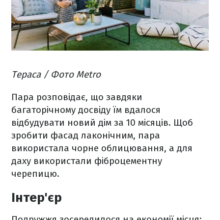
Тераса / Фото Metro
Пара розповідає, що завдяки
багаторічному досвіду їм вдалося
відбудувати новий дім за 10 місяців. Щоб
зробити фасад лаконічним, пара
використала чорне облицювання, а для
даху використали фіброцементну
черепицю.
Інтер'єр
Подружжя зосередилося на економії місця: