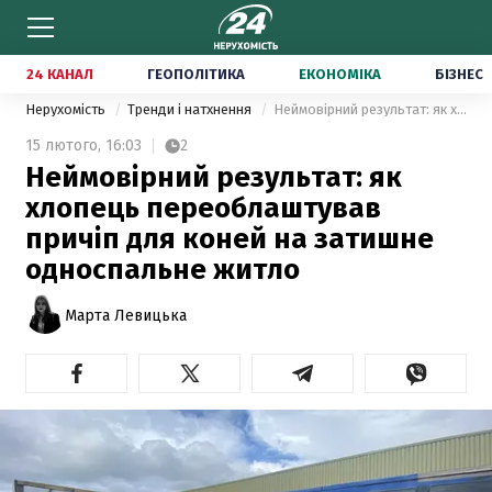
24 КАНАЛ
ГЕОПОЛІТИКА
ЕКОНОМІКА
БІЗНЕС
Нерухомість
Тренди і натхнення
Неймовірний результат: як хлопець переоблаштував причіп для коней на затишне односпальне житло
15 лютого,
16:03
2
Неймовірний результат: як
хлопець переоблаштував
причіп для коней на затишне
односпальне житло
Марта Левицька