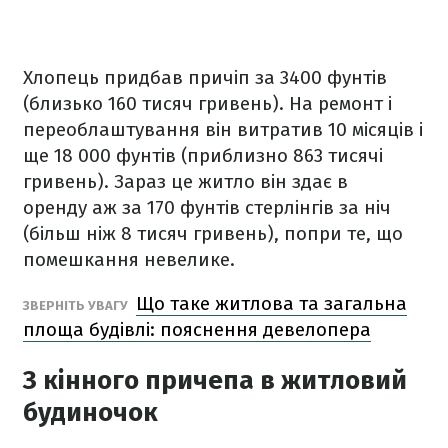
Хлопець придбав причіп за 3400 фунтів
(близько 160 тисяч гривень). На ремонт і
переоблаштування він витратив 10 місяців і
ще 18 000 фунтів (приблизно 863 тисячі
гривень). Зараз це житло він здає в
оренду аж за 170 фунтів стерлінгів за ніч
(більш ніж 8 тисяч гривень), попри те, що
помешкання невелике.
Що таке житлова та загальна
ЗВЕРНІТЬ УВАГУ
площа будівлі: пояснення девелопера
З кінного причепа в житловий
будиночок