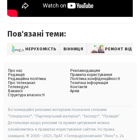
Пов'язані теми:
НЕРУХОМІСТЬ
ВІННИЦЯ
РЕМОНТ ВІД А 
Про нас
Рекламодавцям
Редакція
Правила користування
Редакційна політика
Політика конфіденційності
Про телеканал
Технічна інформація
Телеведучі
Контакти
Вакансії
Архів
Структура власності
Всі комерційні рекламні матеріали позначені словами
"Спецпроєкт", "Партнерський матеріал", "Експерт", "Позиція".
Детальніше щодо реклами та правил цитування можна
ознайомитись в правилах користування сайтом. Усі права
захищені. © 2005—2021, ПрАТ «Телерадіокомпанія "Люкс"», 24