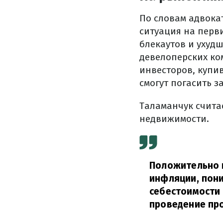
По словам адвокат
ситуация на перви
блекаутов и ухуд
девелоперских ком
инвесторов, купи
смогут погасить 
Таламанчук счита
недвижимости.
Положительно 
инфляции, пон
себестоимости 
проведение про