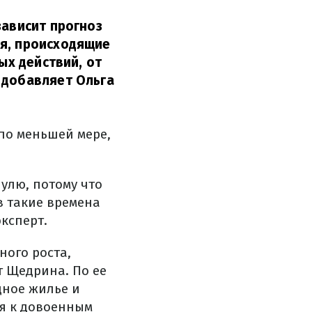
зависит прогноз
ия, происходящие
ых действий, от
 добавляет Ольга
 по меньшей мере,
нулю, потому что
в такие времена
ксперт.
ного роста,
т Щедрина. По ее
дное жилье и
ся к довоенным