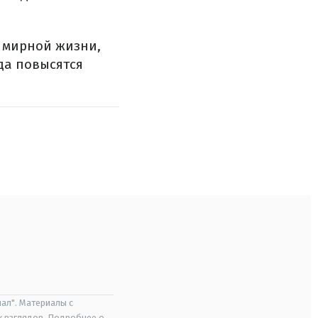
й мирной жизни,
да повысятся
ал". Материалы с
х взглядов. Подробнее о