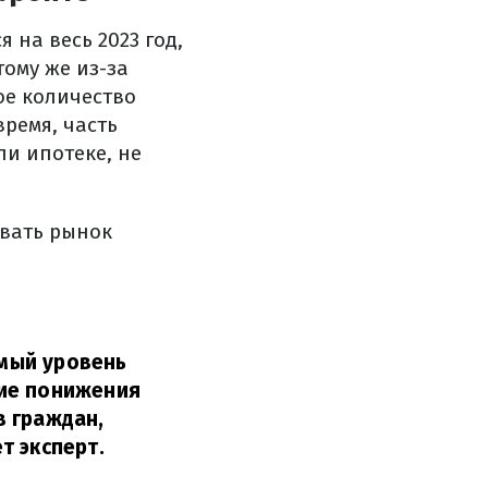
 на весь 2023 год,
тому же из-за
ое количество
время, часть
и ипотеке, не
овать рынок
мый уровень
вие понижения
в граждан,
т эксперт.