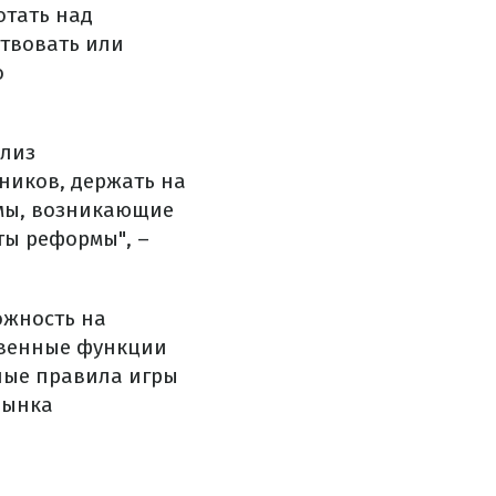
отать над
ствовать или
о
ализ
ников, держать на
емы, возникающие
ты реформы", –
ожность на
твенные функции
ные правила игры
рынка