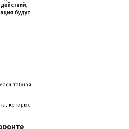
 действий,
уация будут
омасштабная
га, которые
фронте