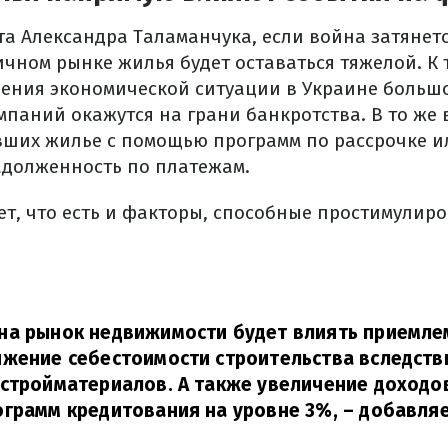
а Александра Таламанчука, если война затянется
чном рынке жилья будет оставаться тяжелой. К 
шения экономической ситуации в Украине больш
паний окажутся на грани банкротства. В то же 
вших жилье с помощью программ по рассрочке ил
задолженность по платежам.
ет, что есть и факторы, способные простимулир
на рынок недвижимости будет влиять приемле
ижение себестоимости строительства вследст
стройматериалов. А также увеличение доходо
грамм кредитования на уровне 3%,
– добавляе