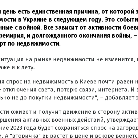
 день есть единственная причина, от которой 
ости в Украине в следующем году. Это событ
анные с войной. Все зависит от активности боев
ремирия, и долгожданного окончания войны,
–
рт по недвижимости.
 ситуация на рынке недвижимости не изменится,
аже и к лету.
ня спрос на недвижимость в Киеве почти равен 
отключения света, потерю связи, интернета. И 
ьно не до покупки недвижимости", – добавляет э
ти оживет и получит движение в сторону актив
ершения активных военных действий, утверждае
ние 2023 года будет сохраняться спрос на загоро
. А "вторичка" вырастет в цене и вскоре вернет