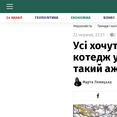
24 КАНАЛ
ГЕОПОЛІТИКА
ЕКОНОМІКА
БІЗНЕС
Нерухомість
Тренди і на
22 червня,
22:51
2
Усі хочу
котедж у
такий а
Марта Левицька