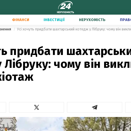
ФІНАНСИ
ІНВЕСТИЦІЇ
НЕРУХОМІСТЬ
ПРАВ
тхнення
Усі хочуть придбати шахтарський котедж у Лібруку: чому він викл
ть придбати шахтарськ
 Лібруку: чому він вик
жіотаж