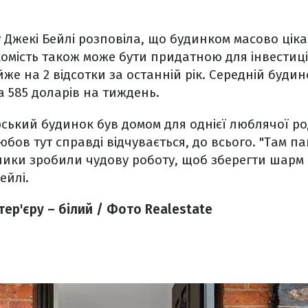
 Джекі Бейлі розповіла, що будинком масово ціка
омість також може бути придатною для інвестицій
же на 2 відсотки за останній рік. Середній будин
а 585 доларів на тиждень.
ський будинок був домом для однієї люблячої р
любов тут справді відчувається, до всього. "Там 
сники зробили чудову роботу, щоб зберегти шар
ейлі.
тер'єру – білий / Фото Realestate