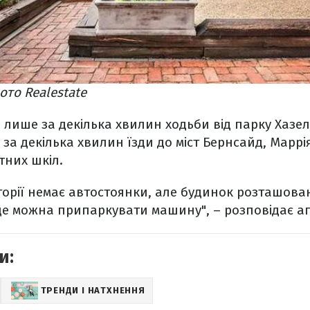
ото Realestate
лише за декілька хвилин ходьби від парку Хазел
за декілька хвилин їзди до міст Бернсайд, Маррія
тних шкіл.
торії немає автостоянки, але будинок розташова
 де можна припаркувати машину", – розповідає а
и:
ТРЕНДИ І НАТХНЕННЯ