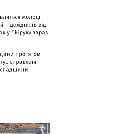
вляться молоді
 – дохідність від
ок у Лібруку зараз
одини протягом
панує справжня
м спадщини