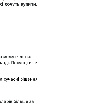
сі хочуть купити.
о можуть легко
аїді. Покупці вже
та сучасні рішення
оларів більше за