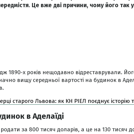
ередмістя. Це вже дві причини, чому його так у
ж 1890-х років нещодавно відреставрували. Йог
значно вищу середньої вартості на будинок в Адел
в.
серці старого Львова: як КН РІЕЛ поєднує історію 
динок в Аделаїді
одати за 800 тисяч доларів, а це на 130 тисяч д