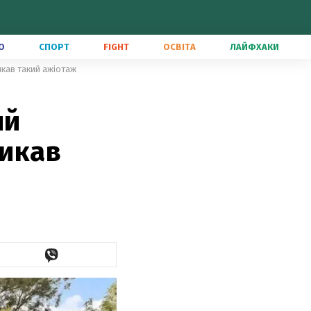
О
СПОРТ
FIGHT
ОСВІТА
ЛАЙФХАКИ
икав такий ажіотаж
ий
ликав