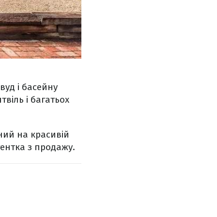
вуд і басейну
твіль і багатьох
ний на красивій
гентка з продажу.