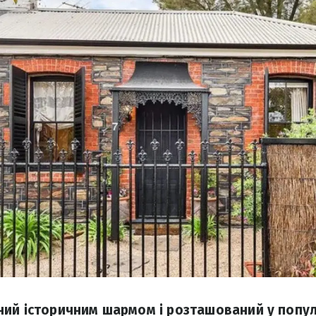
ий історичним шармом і розташований у попул