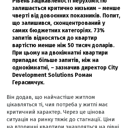
Рівень зацікавленості нерухомістю
залишається критично низьким – менше
чверті від довоєнних показників. Попит,
що залишився, сконцентрований у
самих бюджетних категоріях. 73%
запитів відносяться до квартир
вартістю менше ніж 50 тисяч доларів.
При цьому на двокімнатні квартири
припадає більше запитів, ніж на
однокімнатні,
– зазначив директор City
Development Solutions Роман
Герасимчук.
Він додав, що найчастіше житлом
цікавляться ті, чия потреба у житлі має
критичний характер. Через це цінова
ситуація на ринку тяжіє до стагнації. Ціни
на вторинні квартири знаходяться на рівні