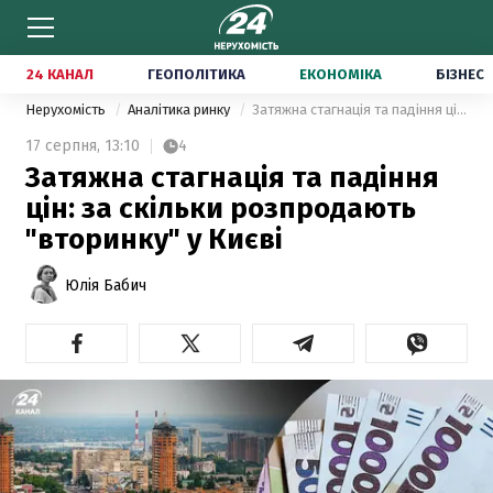
24 КАНАЛ
ГЕОПОЛІТИКА
ЕКОНОМІКА
БІЗНЕС
Нерухомість
Аналітика ринку
Затяжна стагнація та падіння цін: за скільки розпродають "вторинку" у Києві
17 серпня,
13:10
4
Затяжна стагнація та падіння
цін: за скільки розпродають
"вторинку" у Києві
Юлія Бабич