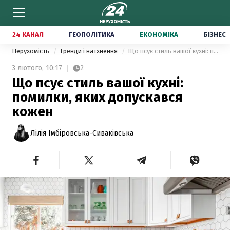
24 КАНАЛ
ГЕОПОЛІТИКА
ЕКОНОМІКА
БІЗНЕС
Нерухомість
Тренди і натхнення
Що псує стиль вашої кухні: помилки, яких допускався кожен
3 лютого,
10:17
2
Що псує стиль вашої кухні:
помилки, яких допускався
кожен
Лілія Імбіровська-Сиваківська