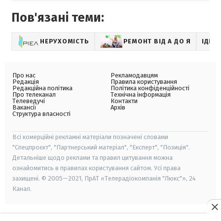
Пов'язані теми:
НЕРУХОМІСТЬ
РЕМОНТ ВІД А ДО Я
ІДЕЇ
Про нас
Рекламодавцям
Редакція
Правила користування
Редакційна політика
Політика конфіденційності
Про телеканал
Технічна інформація
Телеведучі
Контакти
Вакансії
Архів
Структура власності
Всі комерційні рекламні матеріали позначені словами
"Спецпроєкт", "Партнерський матеріал", "Експерт", "Позиція".
Детальніше щодо реклами та правил цитування можна
ознайомитись в правилах користування сайтом. Усі права
захищені. © 2005—2021, ПрАТ «Телерадіокомпанія "Люкс"», 24
Канал.