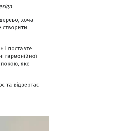
esign
дерево, хоча
е створити
н і поставте
ні гармонійної
 спокою, яке
є та відвертає