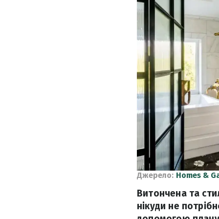
Джерело:
Homes & G
Витончена та стил
нікуди не потрібн
допомогою плану