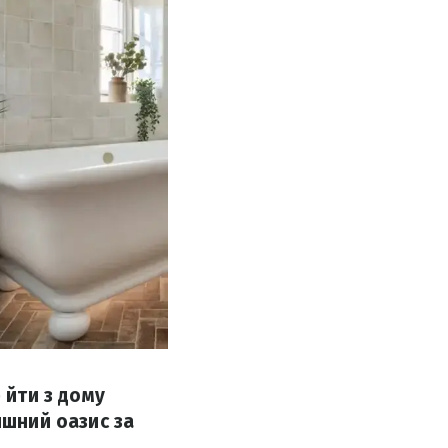
 йти з дому
ишний оазис за