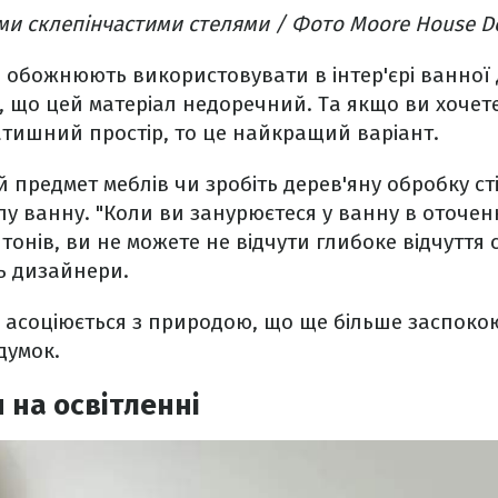
ми склепінчастими стелями / Фото Moore House D
обожнюють використовувати в інтер'єрі ванної 
, що цей матеріал недоречний. Та якщо ви хочет
атишний простір, то це найкращий варіант.
 предмет меблів чи зробіть дерев'яну обробку сті
лу ванну. "Коли ви занурюєтеся у ванну в оточен
і тонів, ви не можете не відчути глибоке відчуття
ь дизайнери.
о асоціюється з природою, що ще більше заспокою
думок.
 на освітленні