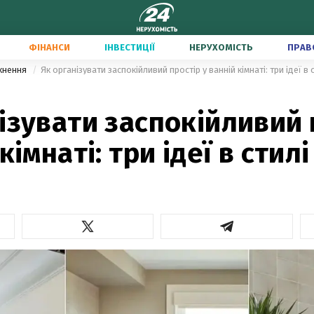
ФІНАНСИ
ІНВЕСТИЦІЇ
НЕРУХОМІСТЬ
ПРАВ
тхнення
Як організувати заспокійливий простір у ванній кімнаті: три ідеї в 
ізувати заспокійливий 
кімнаті: три ідеї в стилі