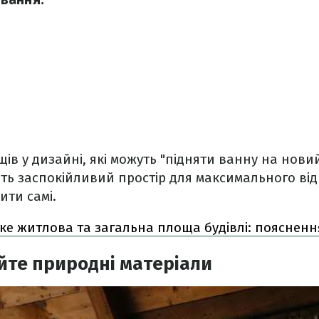
щів у дизайні, які можуть "підняти ванну на новий
ь заспокійливий простір для максимального відп
ити самі.
ке житлова та загальна площа будівлі: пояснен
йте природні матеріали