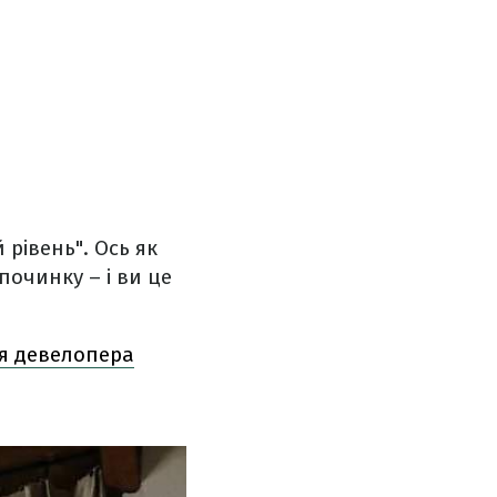
 рівень". Ось як
очинку – і ви це
ня девелопера