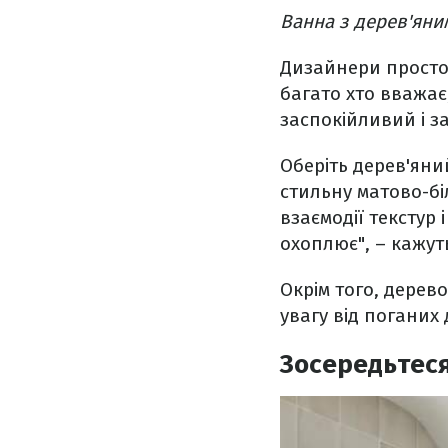
Ванна з дерев'яни
Дизайнери просто 
багато хто вважає
заспокійливий і з
Оберіть дерев'яний
стильну матово-бі
взаємодії текстур 
охоплює", – кажут
Окрім того, дерев
увагу від поганих 
Зосередьтеся