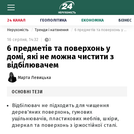
24 КАНАЛ
ГЕОПОЛІТИКА
ЕКОНОМІКА
БІЗНЕС
Нерухомість
Тренди і натхнення
6 предметів та поверхонь у домі, які не можна чистити з відбілювачем
16 серпня,
14:32
3
6 предметів та поверхонь у
домі, які не можна чистити з
відбілювачем
Марта Левицька
ОСНОВНІ ТЕЗИ
Відбілювач не підходить для чищення
дерев'яних поверхонь, гумових
ущільнювачів, пластикових меблів, шкіри,
дзеркал та поверхонь з іржостійкої сталі.