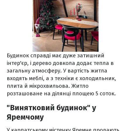
Будинок справді має дуже затишний
інтер'єр, і дерево довкола додає тепла в
загальну атмосферу. У вартість житла
входять меблі, а з техніки є холодильник,
плита й мікрохвильова. Житло
розташоване на ділянці площею 5 соток.
"Винятковий будинок" у
Яремчому
У карпатському містечку Яремче продають