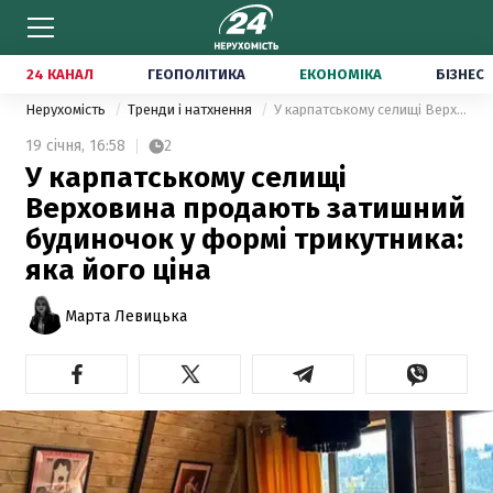
24 КАНАЛ
ГЕОПОЛІТИКА
ЕКОНОМІКА
БІЗНЕС
Нерухомість
Тренди і натхнення
У карпатському селищі Верховина продають затишний будиночок у формі трикутника: яка його ціна
19 січня,
16:58
2
У карпатському селищі
Верховина продають затишний
будиночок у формі трикутника:
яка його ціна
Марта Левицька