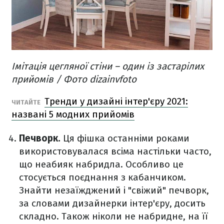
Імітація цегляної стіни – один із застарілих
прийомів / Фото dizainvfoto
Тренди у дизайні інтер'єру 2021:
ЧИТАЙТЕ
названі 5 модних прийомів
Печворк.
Ця фішка останніми роками
використовувалася всіма настільки часто,
що неабияк набридла. Особливо це
стосується поєднання з кабанчиком.
Знайти незаїжджений і "свіжий" печворк,
за словами дизайнерки інтер'єру, досить
складно. Також ніколи не набридне, на її