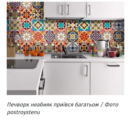
Печворк неабияк приївся багатьом / Фото
postroystenu