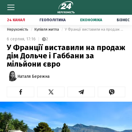
24 КАНАЛ
ГЕОПОЛІТИКА
ЕКОНОМІКА
БІЗНЕС
Нерухомість
Купівля житла
У Франції виставили на продаж дім Дольче і Габбани за мільйони євро
6 серпня,
17:16
2
У Франції виставили на продаж
дім Дольче і Габбани за
мільйони євро
Наталя Бережна