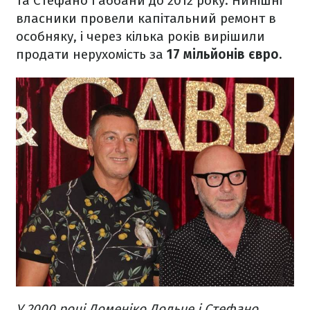
та Стефано Габбани до 2012 року. Нинішні
власники провели капітальний ремонт в
особняку, і через кілька років вирішили
продати нерухомість за
17 мільйонів євро.
У 2000 році Доменіко Дольче і Стефано