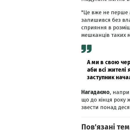
"Це вже не перше 
залишився без вла
сприяння в розміщ
мешканців таких м
А ми в свою че
аби всі жителі
заступник начал
Нагадаємо
, напри
що до кінця року
звести понад деся
Пов'язані тем