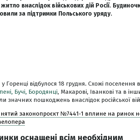
 житло внаслідок військових дій Росії. Будиноч
овили за підтримки Польського уряду.
а у Горенці відбулося 18 грудня. Схожі поселення
рпені, Бучі, Бородянці
, Макарові, Іванкові та в ін
ли значних пошкоджень внаслідок російської війс
нятий законопроєкт №7441-1 вплине на ринок н
евелопера
инки оснащені всім необхідним