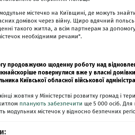
модульне містечко на Київщині, де можуть знайти
сних домівок через війну. Щиро вдячний польсь
енні такого житла, а всім партнерам за допомогу
істечок необхідними речами".
ргу продовжуємо щоденну роботу над відновле
 якнайскоріше повернулися вже у власні домівки
ьника Київської обласної військової адміністр
кінці жовтня у Міністерстві розвитку громад і тер
 житлом
планують забезпечити
ще 5 000 осіб. Дл
ть модульних містечок у відносно безпечних регі
и: