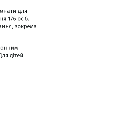
кімнати для
 176 осіб.
ання, зокрема
ухонним
Для дітей