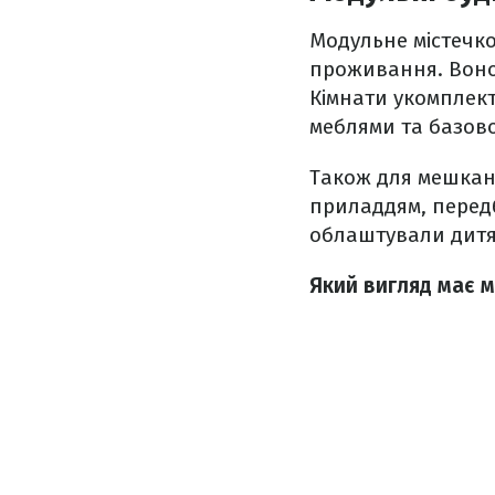
Модульне містечко 
проживання. Воно
Кімнати укомплект
меблями та базов
Також для мешканц
приладдям, передб
облаштували дитяч
Який вигляд має м