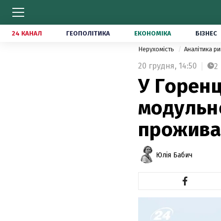
24 КАНАЛ
ГЕОПОЛІТИКА
ЕКОНОМІКА
БІЗНЕС
Нерухомість
Аналітика р
20 грудня,
14:50
2
У Горенц
модульн
прожива
Юлія Бабич