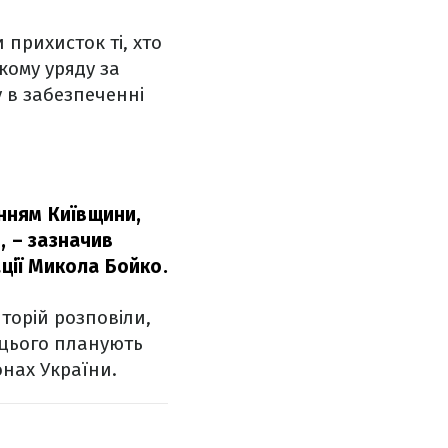
 прихисток ті, хто
кому уряду за
 в забезпеченні
нням Київщини,
,
– зазначив
ації Микола Бойко.
иторій розповіли,
я цього планують
онах України.