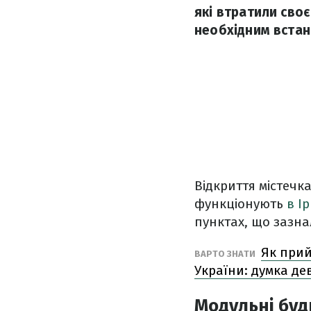
які втратили своє
необхідним встан
Відкриття містечк
функціонують
в І
пунктах, що зазна
Як прий
ВАРТО ЗНАТИ
України: думка д
Модульні буд