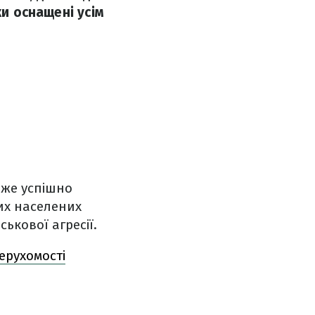
ки оснащені усім
 вже успішно
ших населених
ькової агресії.
ерухомості