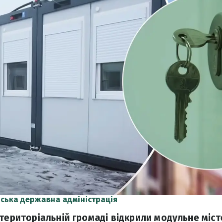
іська державна адміністрація
 територіальній громаді відкрили модульне міс