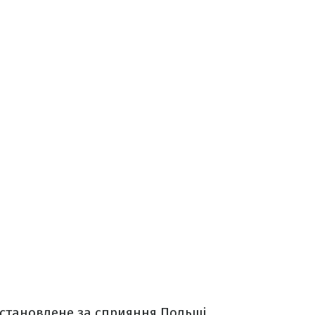
становлене за сприяння Польщі.