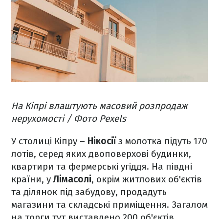
На Кіпрі влаштують масовий розпродаж
нерухомості / Фото Pexels
У столиці Кіпру –
Нікосії
з молотка підуть 170
лотів, серед яких двоповерхові будинки,
квартири та фермерські угіддя. На півдні
країни, у
Лімасолі
, окрім житлових об'єктів
та ділянок під забудову, продадуть
магазини та складські приміщення. Загалом
на торги тут виставлено 200 об'єктів.