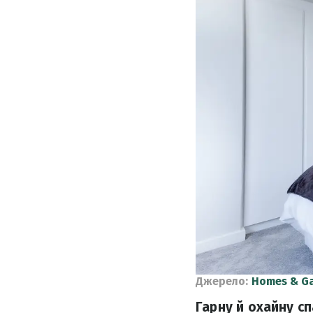
Джерело:
Homes & G
Гарну й охайну с