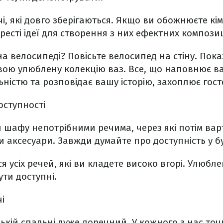
і, які довго зберігаються. Якщо ви обожнюєте кі
ресті ідеї для створення з них ефектних композиц
а велосипеді? Повісьте велосипед на стіну. Пока
вою улюблену колекцію ваз. Все, що наповнює 
ністю та розповідає вашу історію, захоплює гост
оступності
 шафу непотрібними речима, через які потім вар
и аксесуари. Завжди думайте про доступність у б
я усіх речей, які ви кладете високо вгорі. Улюбле
ти доступні.
і
ькій спальні дуже доречний. У кожного з нас точн