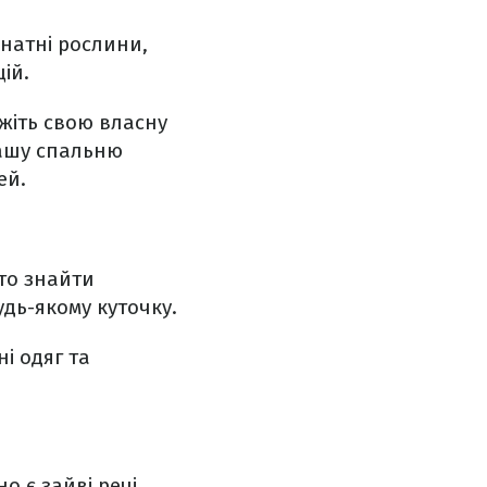
мнатні рослини,
ій.
жіть свою власну
вашу спальню
ей.
то знайти
удь-якому куточку.
ні одяг та
о є зайві речі,