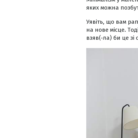
яких можна позбу
Уявіть, що вам ра
на нове місце. Тод
взяв(-ла) би це зі