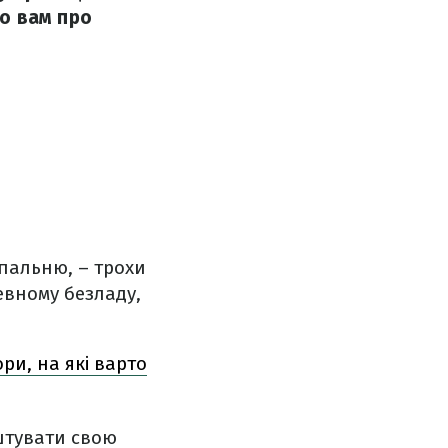
мо вам про
пальню, – трохи
евному безладу,
ори, на які варто
штувати свою