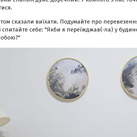
тися.
птом сказали виїхати. Подумайте про перевезенн
і спитайте себе: "Якби я переїжджав(-ла) у будино
 собою?"