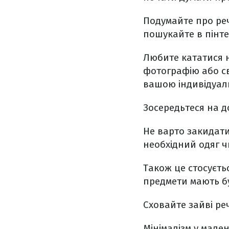
Подумайте про реч
пошукайте в пінте
Любите кататися н
фотографію або с
вашою індивідуаль
Зосередьтеся на д
Не варто закидати
необхідний одяг ч
Також це стосуєтьс
предмети мають бу
Сховайте зайві реч
Мінімалізм у мален