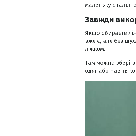
маленьку спальню
Завжди викор
Якщо обираєте ліж
вже є, але без шух
ліжком.
Там можна зберіга
одяг або навіть к