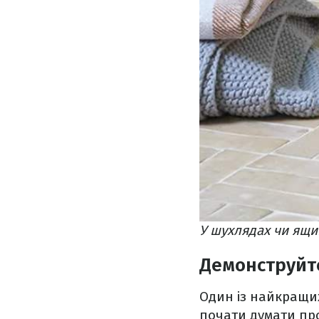
У шухлядах чи ящи
Демонструйте
Один із найкращих 
почати думати про