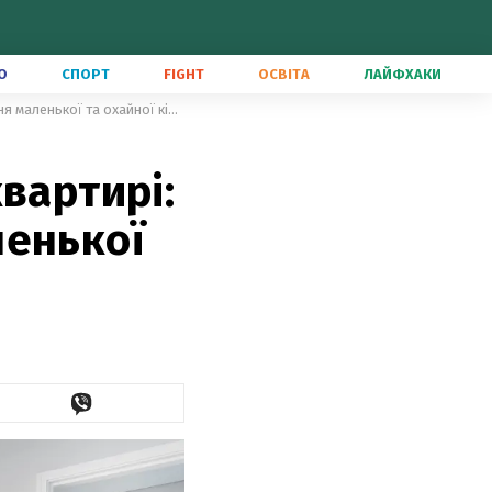
О
СПОРТ
FIGHT
ОСВІТА
ЛАЙФХАКИ
Якщо спальня в однокімнатній квартирі: 4 поради для облаштування маленької та охайної кімнати
вартирі:
ленької