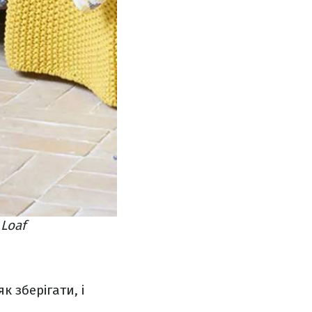
Loaf
к зберігати, і