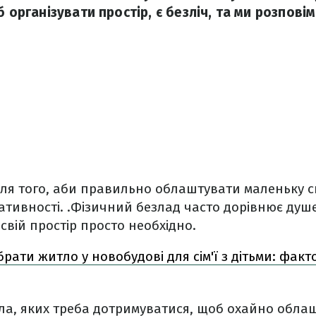
б організувати простір, є безліч, та ми розпові
для того, аби правильно облаштувати маленьку с
еативності. .Фізичний безлад часто дорівнює душ
свій простір просто необхідно.
рати житло у новобудові для сім'ї з дітьми: факт
ла, яких треба дотримуватися, щоб охайно обла