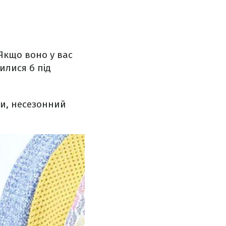
 Якщо воно у вас
илися б під
ки, несезонний