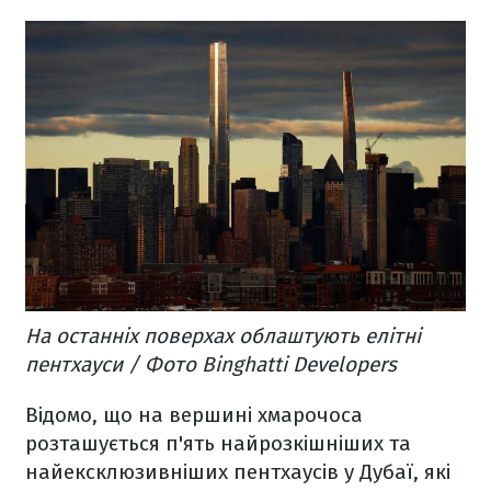
На останніх поверхах облаштують елітні
пентхауси / Фото Binghatti Developers
Відомо, що на вершині хмарочоса
розташується п'ять найрозкішніших та
найексклюзивніших пентхаусів у Дубаї, які