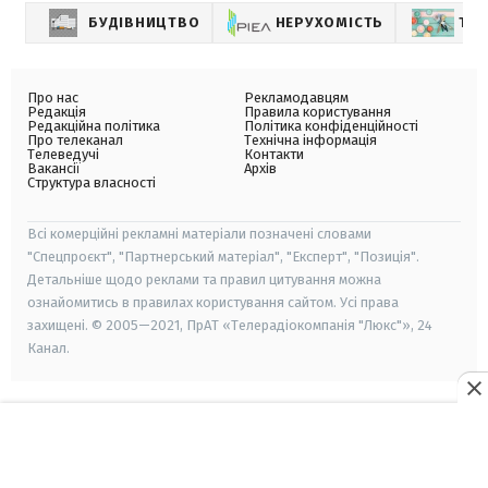
БУДІВНИЦТВО
НЕРУХОМІСТЬ
ТРЕ
Про нас
Рекламодавцям
Редакція
Правила користування
Редакційна політика
Політика конфіденційності
Про телеканал
Технічна інформація
Телеведучі
Контакти
Вакансії
Архів
Структура власності
Всі комерційні рекламні матеріали позначені словами
"Спецпроєкт", "Партнерський матеріал", "Експерт", "Позиція".
Детальніше щодо реклами та правил цитування можна
ознайомитись в правилах користування сайтом. Усі права
захищені. © 2005—2021, ПрАТ «Телерадіокомпанія "Люкс"», 24
Канал.